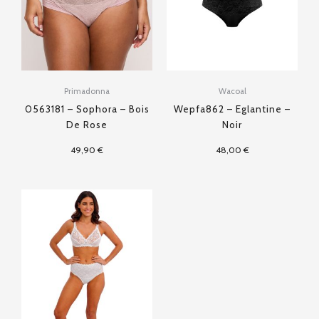
Primadonna
Wacoal
0563181 – Sophora – Bois
Wepfa862 – Eglantine –
De Rose
Noir
49,90
€
48,00
€