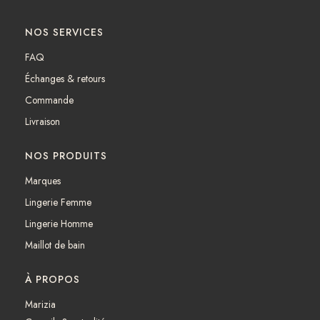
a
n
c
s
NOS SERVICES
e
t
b
a
FAQ
o
g
Échanges & retours
o
r
k
a
Commande
m
Livraison
NOS PRODUITS
Marques
Lingerie Femme
Lingerie Homme
Maillot de bain
À PROPOS
Marizia