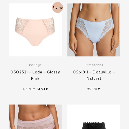
Le
Le
Promo
prix
prix
initial
actuel
était :
est :
49,90 €.
34,93 €.
Marie Jo
Primadonna
0502521 – Leda – Glossy
0561811 – Deauville –
Pink
Naturel
49,90
€
34,93
€
59,90
€