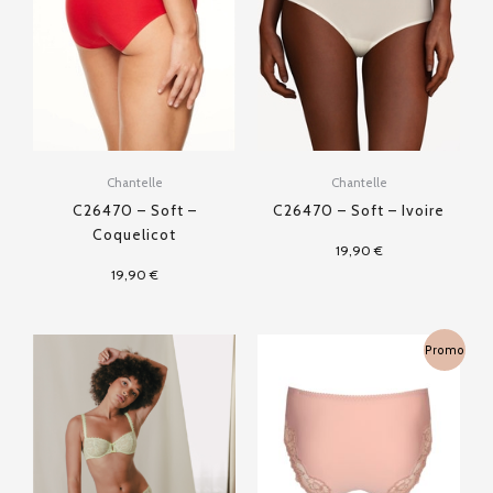
Chantelle
Chantelle
C26470 – Soft –
C26470 – Soft – Ivoire
Coquelicot
19,90
€
19,90
€
Le
Le
Promo
prix
prix
initial
actuel
était :
est :
49,90 €.
34,93 €.