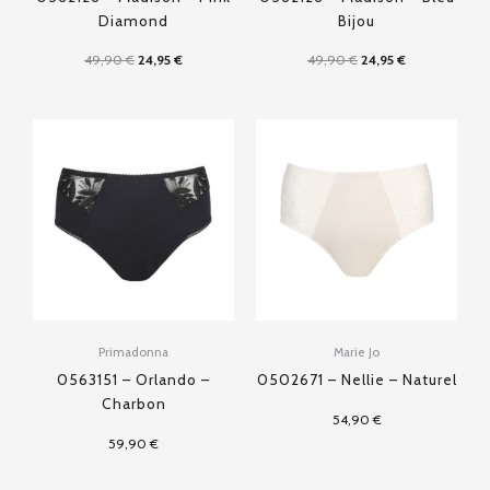
Diamond
Bijou
49,90
€
24,95
€
49,90
€
24,95
€
Primadonna
Marie Jo
0563151 – Orlando –
0502671 – Nellie – Naturel
Charbon
54,90
€
59,90
€