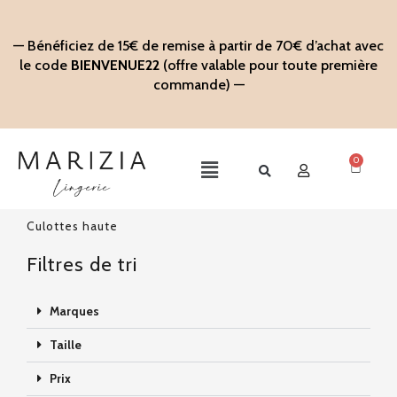
Aller
au
— Bénéficiez de 15€ de remise à partir de 70€ d’achat avec
contenu
le code
BIENVENUE22
(offre valable pour toute première
commande) —
0
Panier
Main
Menu
Culottes haute
Filtres de tri
Marques
Taille
Prix