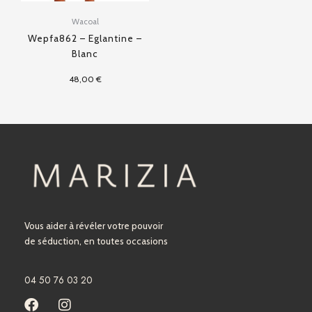
Wacoal
Wepfa862 – Eglantine –
Blanc
48,00
€
Vous aider à révéler votre pouvoir
de séduction, en toutes occasions
04 50 76 03 20
F
I