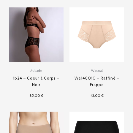
Aubade
Wacoal
1b24 – Coeur à Corps –
We148010 – Raffiné –
Noir
Frappe
85,00
€
43,00
€