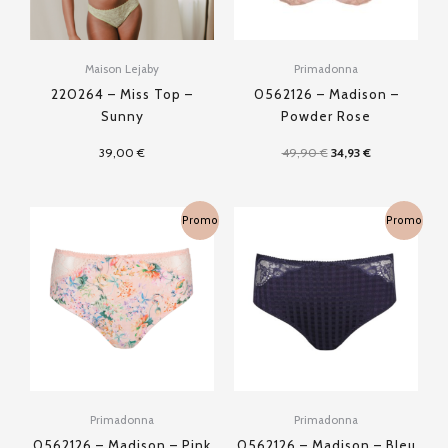
Maison Lejaby
Primadonna
220264 – Miss Top –
0562126 – Madison –
Sunny
Powder Rose
39,00
€
49,90
€
34,93
€
Le
Le
Le
Le
Promo
Promo
prix
prix
prix
prix
initial
actuel
initial
actuel
était :
est :
était :
est :
49,90 €.
24,95 €.
49,90 €.
24,95 €.
Primadonna
Primadonna
0562126 – Madison – Pink
0562126 – Madison – Bleu