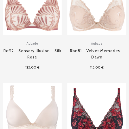
Aubade
Aubade
Rcf12 – Sensory Illusion – Silk
Rbn81 – Velvet Memories –
Rose
Dawn
125,00
€
115,00
€