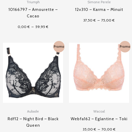
Triumph
Simone Perele
10166797 – Amourette –
12v310 – Karma – Minuit
Cacao
37,50
€
–
75,00
€
0,00
€
–
59,95
€
Plage
Plage
Promo
Promo
de
de
prix :
prix :
75,00 €
35,00 €
à
à
150,00 €
70,00 €
Aubade
Wacoal
Rdf12 – Night Bird – Black
Webfa162 – Eglantine – Toki
Queen
35,00
€
–
70,00
€