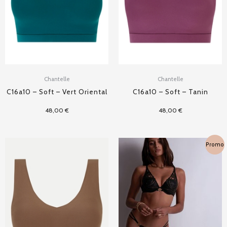
Chantelle
Chantelle
C16a10 – Soft – Vert Oriental
C16a10 – Soft – Tanin
48,00
€
48,00
€
Plage
Promo
de
prix :
93,00 €
à
155,00 €