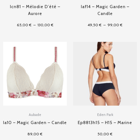
Icn81 – Mélodie D’été –
Iaf14 – Magic Garden –
Aurore
Candle
65,00
€
–
130,00
€
49,50
€
–
99,00
€
Aubade
Eden Park
Ia10 – Magic Garden – Candle
Ep8813h15 – H15 – Marine
89,00
€
50,00
€