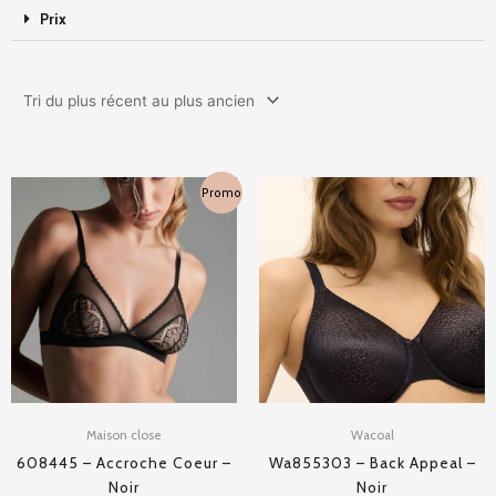
Prix
Le
Le
Promo
prix
prix
initial
actuel
était :
est :
69,00 €.
48,30 €.
Maison close
Wacoal
608445 – Accroche Coeur –
Wa855303 – Back Appeal –
Noir
Noir