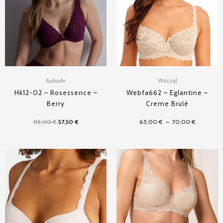
70,00 €
Aubade
Wacoal
Hk12-02 – Rosessence –
Webfa662 – Eglantine –
Berry
Creme Brulé
115,00
€
57,50
€
65,00
€
–
70,00
€
Plage
de
prix :
57,95 €
à
59,95 €