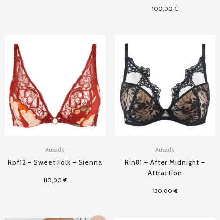
100,00
€
Aubade
Aubade
Rpf12 – Sweet Folk – Sienna
Rin81 – After Midnight –
Attraction
110,00
€
130,00
€