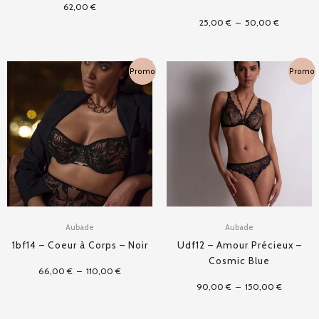
62,00
€
25,00
€
–
50,00
€
Plage
Plage
Promo
Promo
de
de
prix :
prix :
66,00 €
90,00 €
à
à
110,00 €
150,00 €
Aubade
Aubade
1bf14 – Coeur à Corps – Noir
Udf12 – Amour Précieux –
Cosmic Blue
66,00
€
–
110,00
€
90,00
€
–
150,00
€