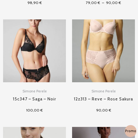
98,90
€
79,00
€
–
90,00
€
Simone Perele
Simone Perele
15c347 – Saga – Noir
12z313 – Reve – Rose Sakura
100,00
€
90,00
€
Plage
Promo
de