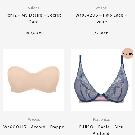
Aubade
Wacoal
1cn12 – My Desire – Secret
Wa854205 – Halo Lace –
Date
Ivoire
150,00
€
52,00
€
Plage
Promo
de
prix :
25,00 €
à
50,00 €
Wacoal
Passionata
We600415 – Accord – Frappe
P41l90 – Paola – Bleu
Profond