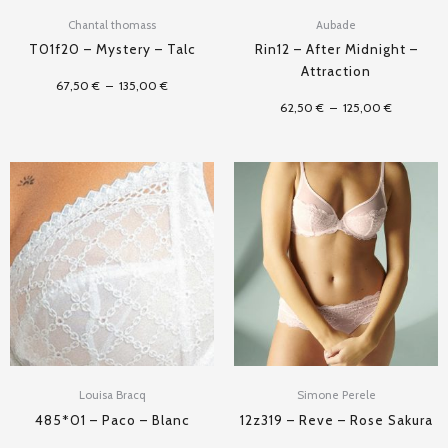
Chantal thomass
Aubade
T01f20 – Mystery – Talc
Rin12 – After Midnight –
Attraction
67,50
€
–
135,00
€
62,50
€
–
125,00
€
Plage
de
prix :
79,00 €
à
90,00 €
Louisa Bracq
Simone Perele
485*01 – Paco – Blanc
12z319 – Reve – Rose Sakura