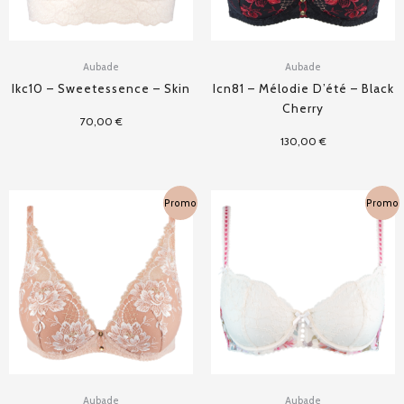
Aubade
Aubade
Ikc10 – Sweetessence – Skin
Icn81 – Mélodie D’été – Black
Cherry
70,00
€
130,00
€
Plage
Plage
Promo
Promo
de
de
prix :
prix :
65,00 €
49,50 €
à
à
130,00 €
99,00 €
Aubade
Aubade