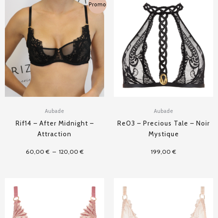
Plage
Promo
de
prix :
60,00 €
à
120,00 €
Aubade
Aubade
Rif14 – After Midnight –
Re03 – Precious Tale – Noir
Attraction
Mystique
60,00
€
–
120,00
€
199,00
€