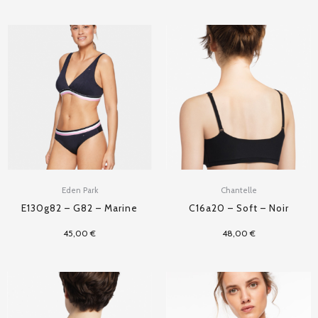
Eden Park
Chantelle
E130g82 – G82 – Marine
C16a20 – Soft – Noir
45,00
€
48,00
€