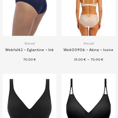
à
70,00 €
Wacoal
Wacoal
Webfa162 – Eglantine – Ink
We600906 – Akina – Ivoire
70,00
€
35,00
€
–
70,00
€