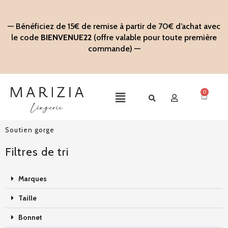
Aller
au
— Bénéficiez de 15€ de remise à partir de 70€ d’achat avec
contenu
le code
BIENVENUE22
(offre valable pour toute première
commande) —
0
Panier
Main
Menu
Soutien gorge
Filtres de tri
Marques
Taille
Bonnet