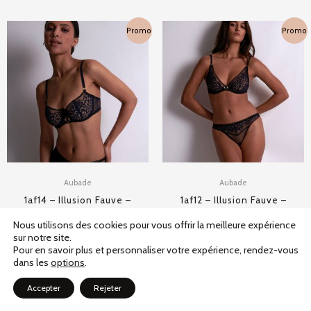
Plage
Plage
Promo
Promo
de
de
prix :
prix :
66,00 €
69,00 €
à
à
110,00 €
115,00 €
Aubade
Aubade
1af14 – Illusion Fauve –
1af12 – Illusion Fauve –
Crepuscule
Crepuscule
Nous utilisons des cookies pour vous offrir la meilleure expérience
sur notre site.
66,00
€
–
110,00
€
69,00
€
–
115,00
€
Pour en savoir plus et personnaliser votre expérience, rendez-vous
dans les
options
.
Accepter
Rejeter