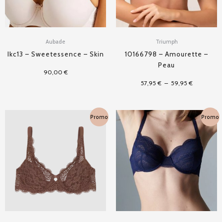
Aubade
Triumph
Ikc13 – Sweetessence – Skin
10166798 – Amourette –
Peau
90,00
€
57,95
€
–
59,95
€
Plage
Plage
Promo
Promo
de
de
prix :
prix :
0,00 €
37,50 €
à
à
59,95 €
75,00 €