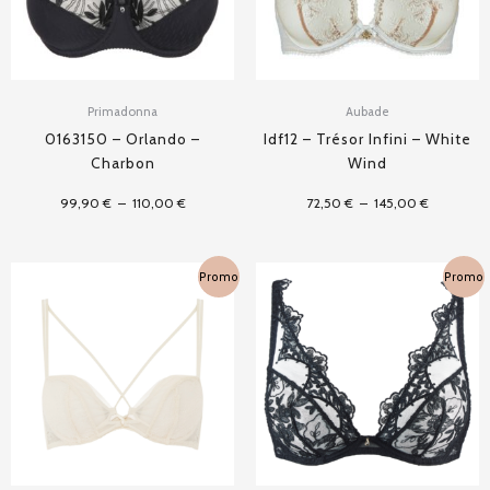
Primadonna
Aubade
0163150 – Orlando –
Idf12 – Trésor Infini – White
Charbon
Wind
99,90
€
–
110,00
€
72,50
€
–
145,00
€
Plage
Plage
Promo
Promo
de
de
prix :
prix :
67,50 €
62,50 €
à
à
135,00 €
125,00 €