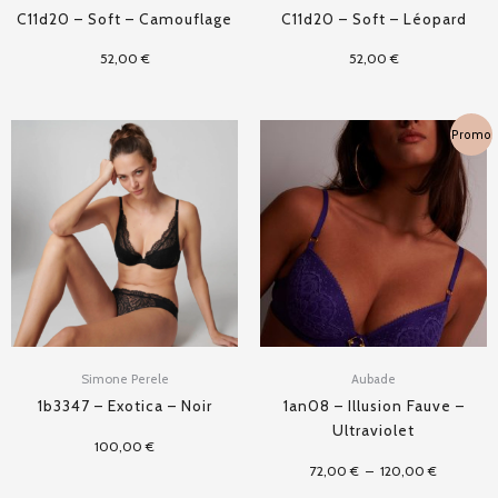
C11d20 – Soft – Camouflage
C11d20 – Soft – Léopard
52,00
€
52,00
€
Plage
Promo
de
prix :
72,00 €
à
120,00 €
Simone Perele
Aubade
1b3347 – Exotica – Noir
1an08 – Illusion Fauve –
Ultraviolet
100,00
€
72,00
€
–
120,00
€