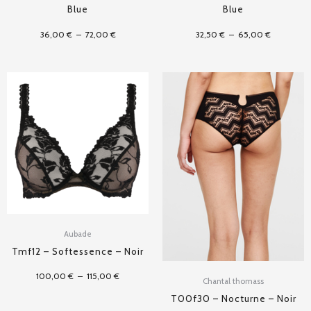
Blue
Blue
36,00
€
–
72,00
€
32,50
€
–
65,00
€
Plage
de
prix :
100,00 €
à
115,00 €
Aubade
Tmf12 – Softessence – Noir
100,00
€
–
115,00
€
Chantal thomass
T00f30 – Nocturne – Noir