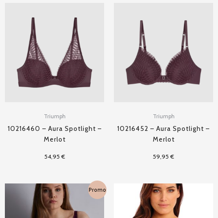
Triumph
Triumph
10216460 – Aura Spotlight –
10216452 – Aura Spotlight –
Merlot
Merlot
54,95
€
59,95
€
Le
Le
Plage
Promo
prix
prix
de
initial
actuel
prix :
était :
est :
65,00 €
115,00 €.
57,50 €.
à