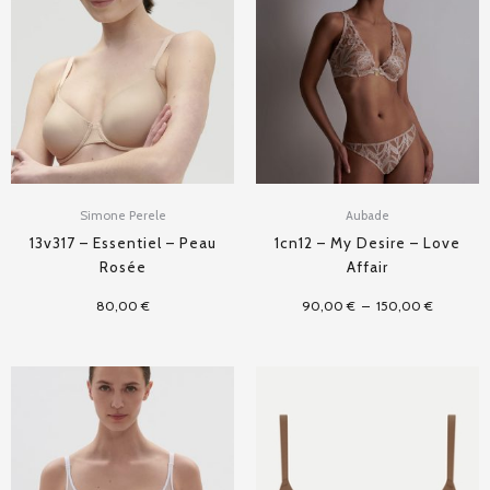
prix :
90,00 €
à
150,00 €
Simone Perele
Aubade
13v317 – Essentiel – Peau
1cn12 – My Desire – Love
Rosée
Affair
80,00
€
90,00
€
–
150,00
€