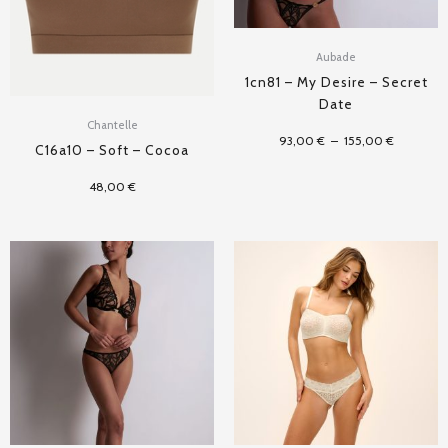
Aubade
1cn81 – My Desire – Secret
Date
Chantelle
93,00
€
–
155,00
€
C16a10 – Soft – Cocoa
48,00
€