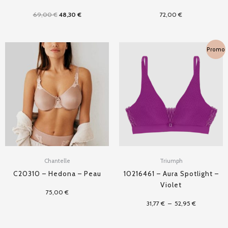
69,00
€
48,30
€
72,00
€
Plage
Promo
de
prix :
31,77 €
à
52,95 €
Chantelle
Triumph
C20310 – Hedona – Peau
10216461 – Aura Spotlight –
Violet
75,00
€
31,77
€
–
52,95
€