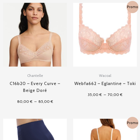
Plage
Plage
Promo
de
de
prix :
prix :
80,00 €
35,00 €
à
à
85,00 €
70,00 €
Chantelle
Wacoal
C16b20 – Every Curve –
Webfa662 – Eglantine – Toki
Beige Doré
35,00
€
–
70,00
€
80,00
€
–
85,00
€
Plage
Promo
de
prix :
35,00 €