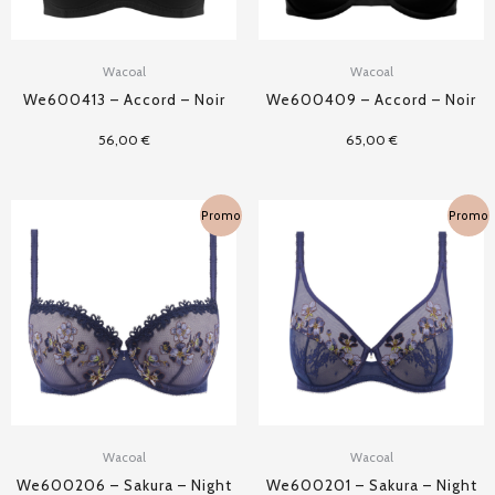
Wacoal
Wacoal
We600413 – Accord – Noir
We600409 – Accord – Noir
56,00
€
65,00
€
Plage
Plage
Promo
Promo
de
de
prix :
prix :
36,00 €
32,50 €
à
à
72,00 €
65,00 €
Wacoal
Wacoal
We600206 – Sakura – Night
We600201 – Sakura – Night