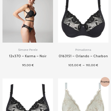
prix :
105,00 €
à
110,00 €
Simone Perele
Primadonna
12v370 – Karma – Noir
0163151 – Orlando – Charbon
95,00
€
105,00
€
–
110,00
€
Plage
Plage
Promo
de
de
prix :
prix :
99,90 €
72,50 €
à
à
110,00 €
145,00 €