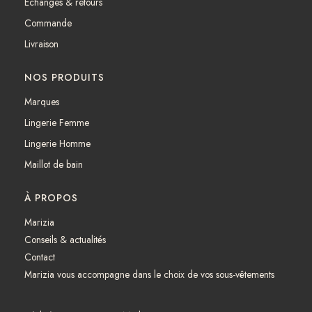
Échanges & retours
o
r
k
a
Commande
m
Livraison
NOS PRODUITS
Marques
Lingerie Femme
Lingerie Homme
Maillot de bain
À PROPOS
Marizia
Conseils & actualités
Contact
Marizia vous accompagne dans le choix de vos sous-vêtements