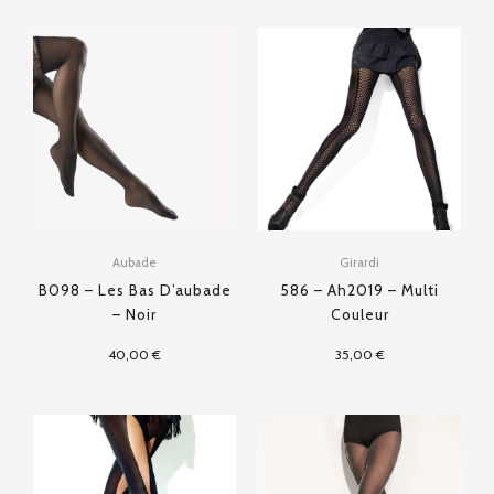
Aubade
Girardi
B098 – Les Bas D’aubade
586 – Ah2019 – Multi
– Noir
Couleur
40,00
€
35,00
€