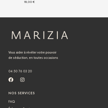
18,00
€
Vous aider à révéler votre pouvoir
de séduction, en toutes occasions
04 50 76 03 20
F
I
a
n
c
s
NOS SERVICES
e
t
b
a
FAQ
o
g