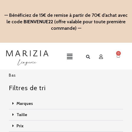
Aller
au
— Bénéficiez de 15€ de remise à partir de 70€ d’achat avec
contenu
le code
BIENVENUE22
(offre valable pour toute première
commande) —
0
Panier
Main
Menu
Bas
Filtres de tri
Marques
Taille
Prix