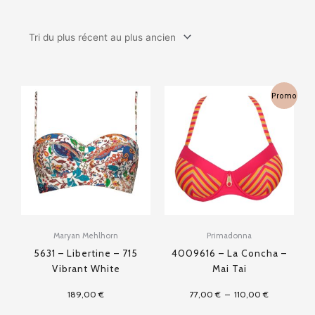
Plage
Promo
de
prix :
77,00 €
à
110,00 €
Maryan Mehlhorn
Primadonna
5631 – Libertine – 715
4009616 – La Concha –
Vibrant White
Mai Tai
189,00
€
77,00
€
–
110,00
€