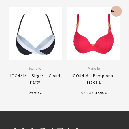
Le
Le
Promo
prix
prix
initial
actuel
était :
est :
94,90 €.
47,45 €.
Marie Jo
Marie Jo
1004616 – Sitges – Cloud
1004416 – Pamplona –
Party
Freesia
99,90
€
94,90
€
47,45
€