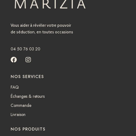
Vous aider à révéler votre pouvoir
de séduction, en toutes occasions
04 50 76 03 20
F
I
a
n
c
s
NOS SERVICES
e
t
b
a
FAQ
o
g
Échanges & retours
o
r
k
a
Commande
m
Livraison
NOS PRODUITS