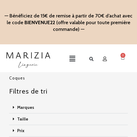
Aller
au
— Bénéficiez de 15€ de remise à partir de 70€ d’achat avec
contenu
le code
BIENVENUE22
(offre valable pour toute première
commande) —
0
Panier
Main
Menu
Coques
Filtres de tri
Marques
Taille
Prix