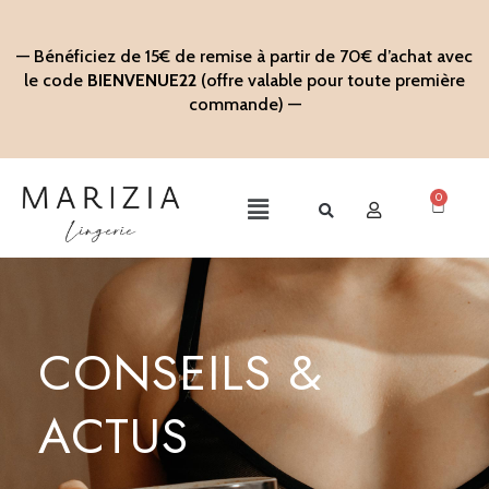
Aller
au
— Bénéficiez de 15€ de remise à partir de 70€ d’achat avec
contenu
le code
BIENVENUE22
(offre valable pour toute première
commande) —
0
Panier
Main
Menu
CONSEILS &
ACTUS