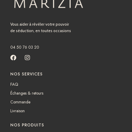
Vous aider à révéler votre pouvoir
de séduction, en toutes occasions
04 50 76 03 20
F
I
a
n
c
s
NOS SERVICES
e
t
b
a
FAQ
o
g
Échanges & retours
o
r
k
a
Commande
m
Livraison
NOS PRODUITS