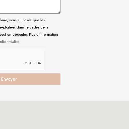
L
aire, vous autorisez que les
 exploitées dans le cadre de la
peut en découler. Plus d'information
nfidentialité
Envoyer