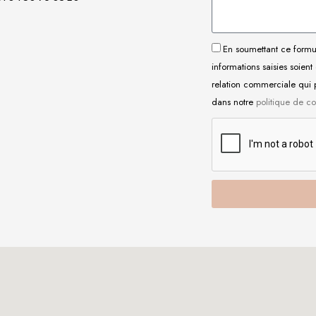
P
S
H
S
En soumettant ce formul
O
R
A
informations saisies soient
N
G
G
relation commerciale qui 
E
P
E
dans notre
politique de co
D