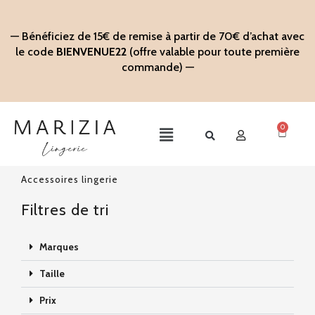
Aller
au
— Bénéficiez de 15€ de remise à partir de 70€ d’achat avec
contenu
le code
BIENVENUE22
(offre valable pour toute première
commande) —
0
Panier
Main
Menu
Accessoires lingerie
Filtres de tri
Marques
Taille
Prix