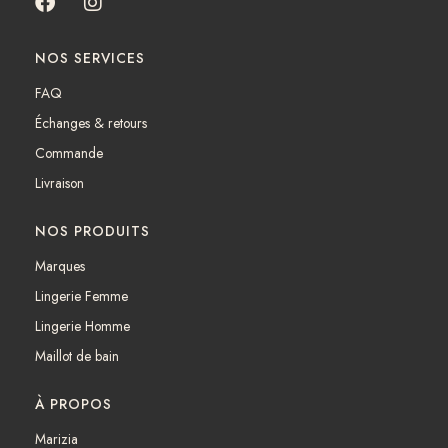
F
I
a
n
c
s
NOS SERVICES
e
t
b
a
FAQ
o
g
Échanges & retours
o
r
k
a
Commande
m
Livraison
NOS PRODUITS
Marques
Lingerie Femme
Lingerie Homme
Maillot de bain
À PROPOS
Marizia