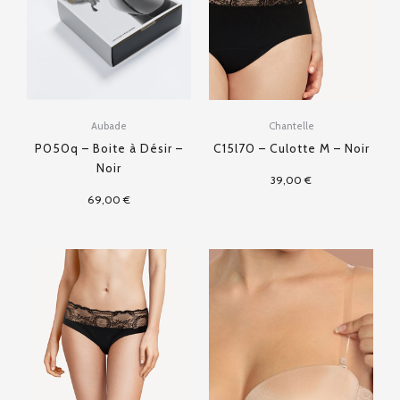
Aubade
Chantelle
P050q – Boite à Désir –
C15l70 – Culotte M – Noir
Noir
39,00
€
69,00
€