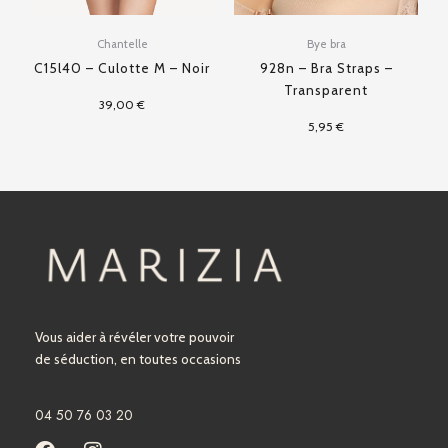
Chantelle
Bye bra
C15l40 – Culotte M – Noir
928n – Bra Straps –
Transparent
39,00
€
5,95
€
Vous aider à révéler votre pouvoir
de séduction, en toutes occasions
04 50 76 03 20