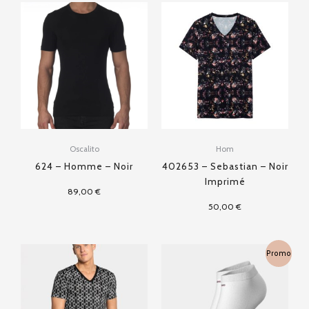
Oscalito
Hom
624 – Homme – Noir
402653 – Sebastian – Noir
Imprimé
89,00
€
50,00
€
Le
Le
Promo
prix
prix
initial
actuel
était :
est :
14,00 €.
8,40 €.