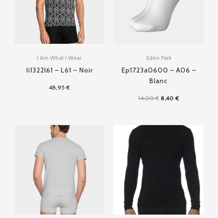
I Am What I Wear
Eden Park
Ii1322l61 – L61 – Noir
Ep1723a0600 – A06 –
Blanc
48,95
€
14,00
€
8,40
€