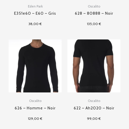
Eden Park
Oscalito
E351e60 – E60 – Gris
628 – 80888 – Noir
38,00
€
135,00
€
Oscalito
Oscalito
626 – Homme – Noir
622 – Ah2020 – Noir
129,00
€
99,00
€