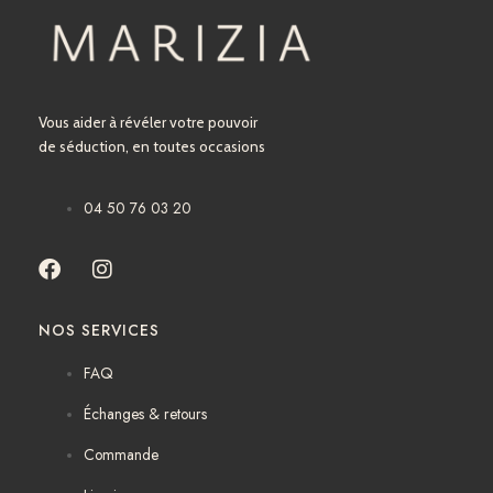
Vous aider à révéler votre pouvoir
de séduction, en toutes occasions
04 50 76 03 20
F
I
a
n
c
s
NOS SERVICES
e
t
b
a
FAQ
o
g
o
r
Échanges & retours
k
a
m
Commande