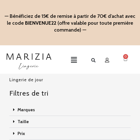
Aller
au
— Bénéficiez de 15€ de remise à partir de 70€ d’achat avec
contenu
le code
BIENVENUE22
(offre valable pour toute première
commande) —
0
Panier
Main
Menu
Lingerie de jour
Filtres de tri
Marques
Taille
Prix