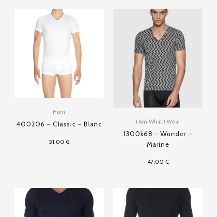
Hom
I Am What I Wear
400206 – Classic – Blanc
1300k68 – Wonder –
51,00
€
Marine
47,00
€