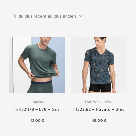
Impétus
I Am What I Wear
Im1321l78 – L78 – Gris
Ii1322l82 – Hayato – Bleu
45,00
€
48,00
€