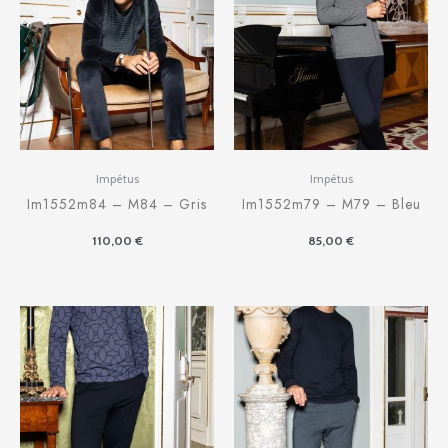
Impétus
Impétus
Im1552m84 – M84 – Gris
Im1552m79 – M79 – Bleu
110,00
€
85,00
€