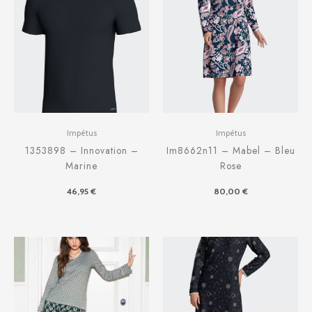
Impétus
Impétus
1353898 – Innovation –
Im8662n11 – Mabel – Bleu
Marine
Rose
46,95
€
80,00
€