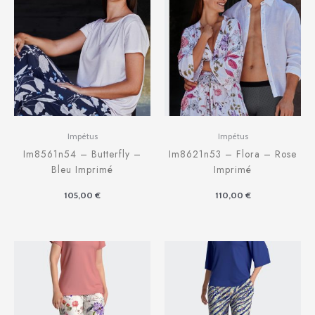
Impétus
Impétus
Im8561n54 – Butterfly –
Im8621n53 – Flora – Rose
Bleu Imprimé
Imprimé
105,00
€
110,00
€