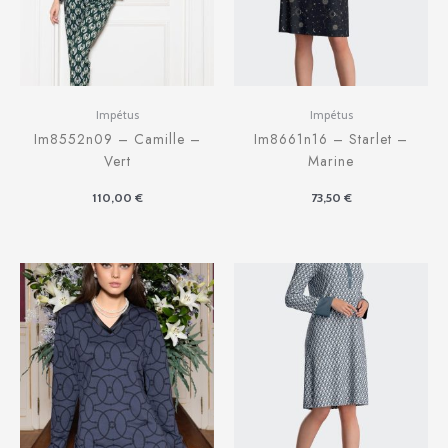
Impétus
Impétus
Im8552n09 – Camille –
Im8661n16 – Starlet –
Vert
Marine
110,00
€
73,50
€