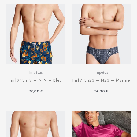
Impétus
Impétus
Im1943n19 – N19 – Bleu
Im1913n23 – N23 – Marine
72,00
€
34,00
€