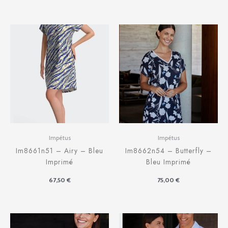
Impétus
Impétus
Im8661n51 – Airy – Bleu
Im8662n54 – Butterfly –
Imprimé
Bleu Imprimé
67,50
€
75,00
€