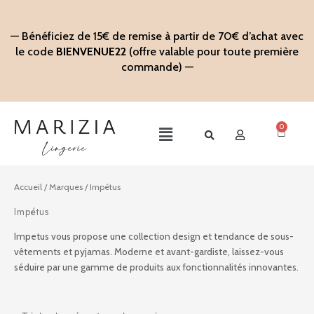
Aller
au
— Bénéficiez de 15€ de remise à partir de 70€ d’achat avec
contenu
le code
BIENVENUE22
(offre valable pour toute première
commande) —
0
Panier
Main
Menu
Accueil
/ Marques / Impétus
Impétus
Impetus vous propose une collection design et tendance de sous-
vêtements et pyjamas. Moderne et avant-gardiste, laissez-vous
séduire par une gamme de produits aux fonctionnalités innovantes.