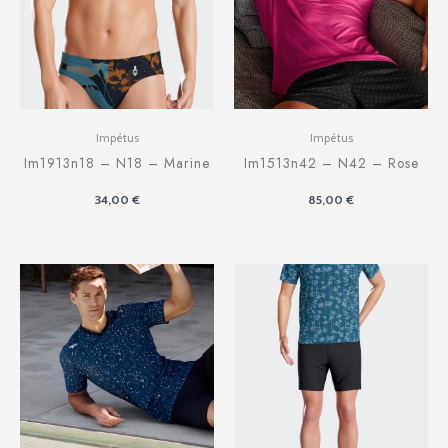
Impétus
Impétus
Im1913n18 – N18 – Marine
Im1513n42 – N42 – Rose
34,00
€
85,00
€