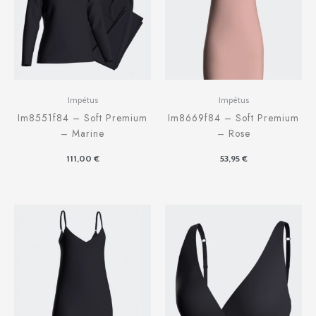
Impétus
Impétus
Im8551f84 – Soft Premium
Im8669f84 – Soft Premium
– Marine
– Rose
111,00
€
53,95
€