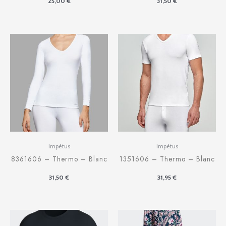
25,00
€
31,50
€
Impétus
Impétus
8361606 – Thermo – Blanc
1351606 – Thermo – Blanc
31,50
€
31,95
€