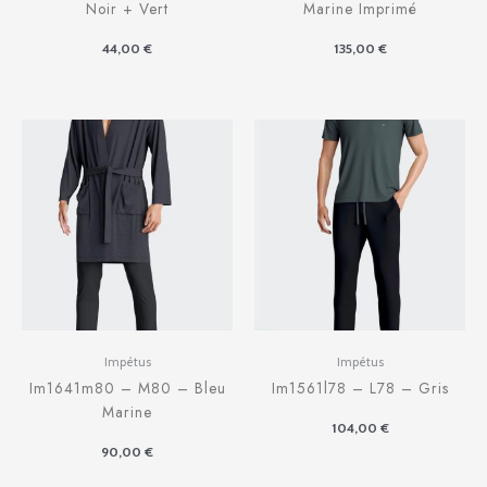
Noir + Vert
Marine Imprimé
44,00
€
135,00
€
Impétus
Impétus
Im1641m80 – M80 – Bleu
Im1561l78 – L78 – Gris
Marine
104,00
€
90,00
€