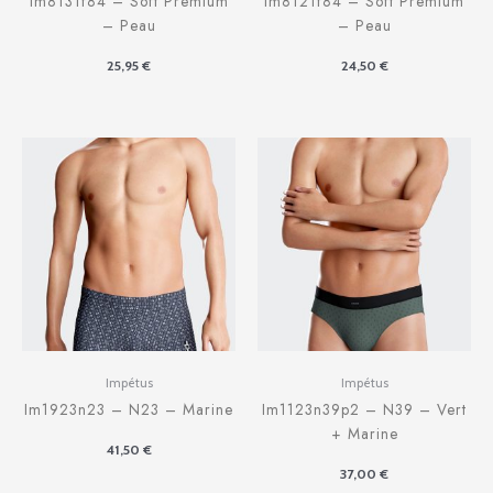
Im8131f84 – Soft Premium
Im8121f84 – Soft Premium
– Peau
– Peau
25,95
€
24,50
€
Impétus
Impétus
Im1923n23 – N23 – Marine
Im1123n39p2 – N39 – Vert
+ Marine
41,50
€
37,00
€