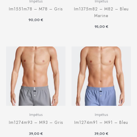
Impétus
Impétus
Im1551m78 – M78 – Gris
Im1375m82 – M82 – Bleu
Marine
90,00
€
95,00
€
Impétus
Impétus
Im1274m93 – M93 – Gris
Im1274m91 – M91 – Bleu
39,00
€
39,00
€