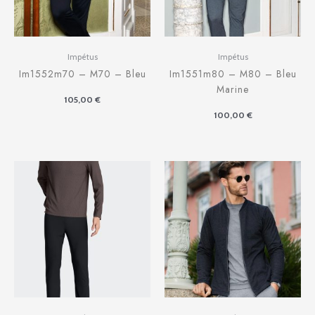
Impétus
Impétus
Im1552m70 – M70 – Bleu
Im1551m80 – M80 – Bleu
Marine
105,00
€
100,00
€