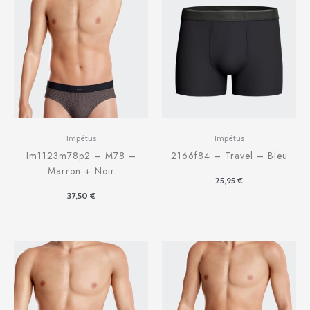
Impétus
Impétus
Im1123m78p2 – M78 –
2166f84 – Travel – Bleu
Marron + Noir
25,95
€
37,50
€