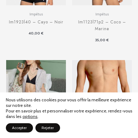
Impétus
Impétus
Im1923l40 – Cayo – Noir
Im1123l71p2 – Coco –
Marine
40,00
€
35,00
€
Nous utilisons des cookies pour vous offrir la meilleure expérience
sur notre site.
Pour en savoir plus et personnaliser votre expérience, rendez-vous
dans les
options
.
Accepter
Rejeter
Impétus
Impétus
Im8547m63 – Jewel – Gris
Im1121l93p2 – Haori – Vert