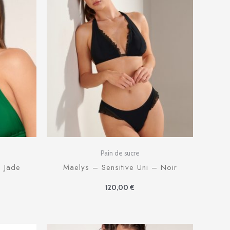
Pain de sucre
– Jade
Maelys – Sensitive Uni – Noir
120,00
€