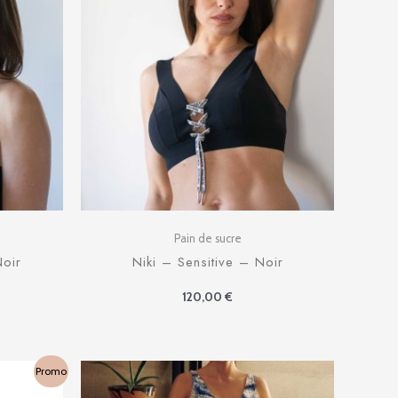
Pain de sucre
oir
Niki – Sensitive – Noir
120,00
€
Promo
x
uel