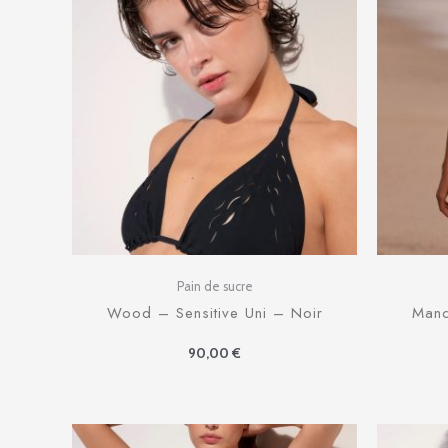
Pain de sucre
Wood – Sensitive Uni – Noir
Mand
90,00
€