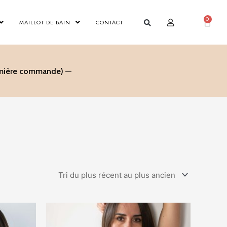
0
Panier
MAILLOT DE BAIN
CONTACT
remière commande) —