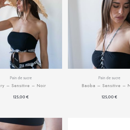
Pain de sucre
Pain de sucre
ry – Sensitive – Noir
Baoba – Sensitive – N
125,00
€
125,00
€
Le
Le
prix
pri
initial
act