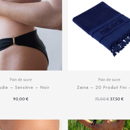
était :
est 
75,00 €.
37,
Pain de sucre
Pain de sucre
udie – Sensitive – Noir
Zaina – 20 Produit Fini 
90,00
€
75,00
€
37,50
€