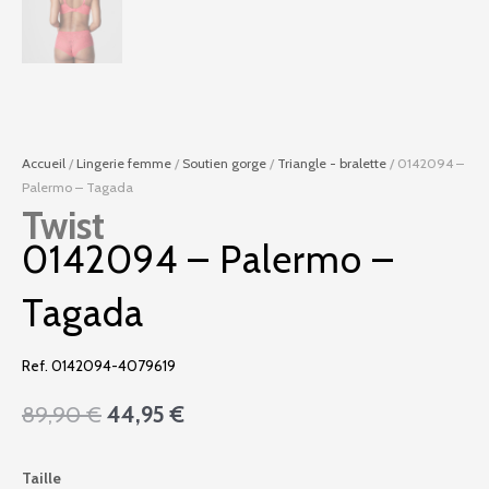
Accueil
/
Lingerie femme
/
Soutien gorge
/
Triangle - bralette
/ 0142094 –
Palermo – Tagada
Twist
0142094 – Palermo –
Tagada
Ref. 0142094-4079619
Le
Le
89,90
€
44,95
€
prix
prix
initial
actuel
quantité
Taille
était :
est :
de