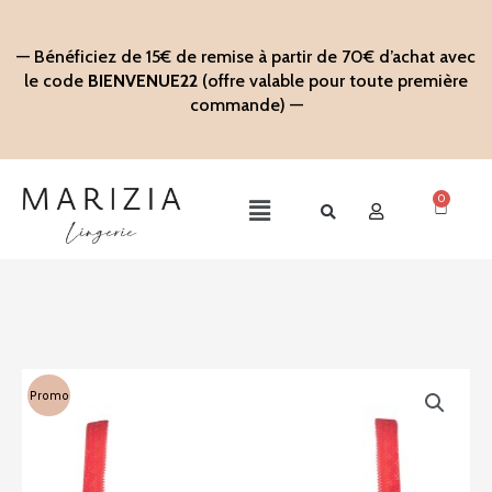
Aller
au
— Bénéficiez de 15€ de remise à partir de 70€ d’achat avec
contenu
le code
BIENVENUE22
(offre valable pour toute première
commande) —
0
Panier
Main
Menu
Promo