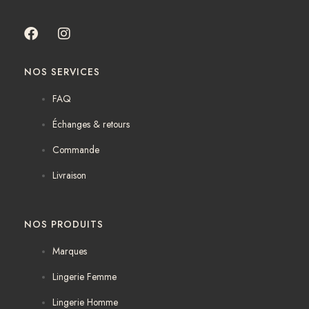
F
I
a
n
c
s
NOS SERVICES
e
t
b
a
FAQ
o
g
o
r
Échanges & retours
k
a
m
Commande
Livraison
NOS PRODUITS
Marques
Lingerie Femme
Lingerie Homme