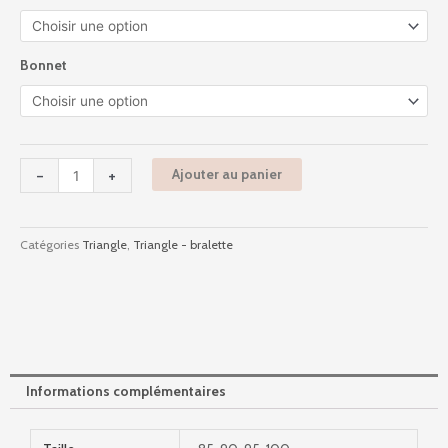
89,90 €.
44,95 €.
0142094
-
Palermo
Bonnet
-
Tagada
-
+
Ajouter au panier
Catégories
Triangle
,
Triangle - bralette
Informations complémentaires