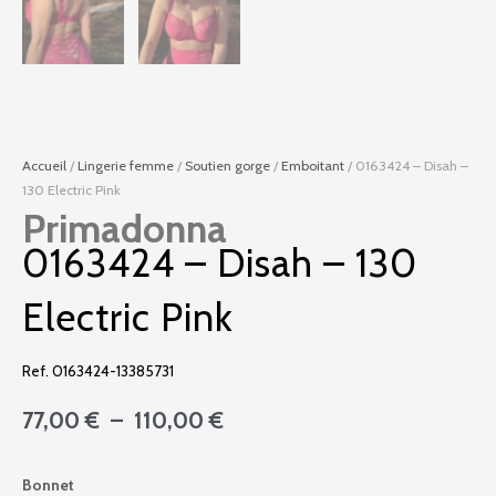
Accueil
/
Lingerie femme
/
Soutien gorge
/
Emboitant
/ 0163424 – Disah –
130 Electric Pink
Primadonna
0163424 – Disah – 130
Electric Pink
Ref. 0163424-13385731
Plage
77,00
€
–
110,00
€
de
prix :
quantité
Bonnet
77,00 €
de