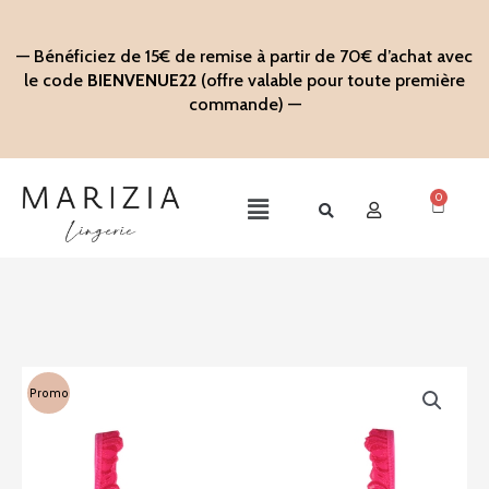
Aller
au
— Bénéficiez de 15€ de remise à partir de 70€ d’achat avec
contenu
le code
BIENVENUE22
(offre valable pour toute première
commande) —
0
Panier
Main
Menu
Promo