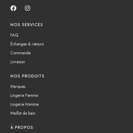
F
I
a
n
c
s
NOS SERVICES
e
t
b
a
FAQ
o
g
Échanges & retours
o
r
k
a
Commande
m
Livraison
NOS PRODUITS
Marques
Lingerie Femme
Lingerie Homme
Maillot de bain
À PROPOS