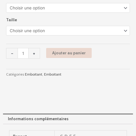
à
0163424
110,00 €
-
Disah
Taille
-
130
Electric
Pink
-
+
Ajouter au panier
Catégories
Emboitant
,
Emboitant
Informations complémentaires