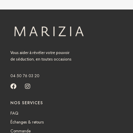
Vous aider à révéler votre pouvoir
de séduction, en toutes occasions
04 50 76 03 20
F
I
a
n
c
s
NOS SERVICES
e
t
b
a
FAQ
o
g
Échanges & retours
o
r
k
a
Commande