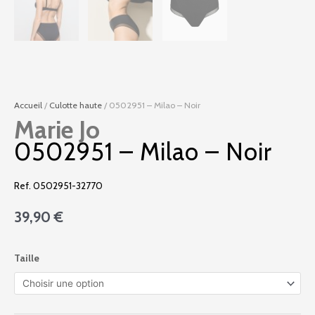
Accueil
/
Culotte haute
/ 0502951 – Milao – Noir
Marie Jo
0502951 – Milao – Noir
Ref. 0502951-32770
39,90
€
quantité
Taille
de
0502951
-
Milao