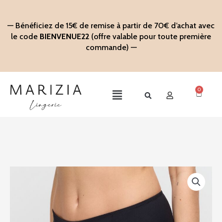
Aller
au
— Bénéficiez de 15€ de remise à partir de 70€ d’achat avec
contenu
le code
BIENVENUE22
(offre valable pour toute première
commande) —
0
Panier
Main
Menu