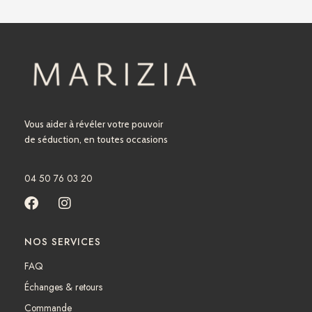
Vous aider à révéler votre pouvoir
de séduction, en toutes occasions
04 50 76 03 20
F
I
a
n
c
s
NOS SERVICES
e
t
b
a
FAQ
o
g
Échanges & retours
o
r
k
a
Commande