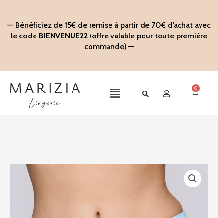
Aller
au
— Bénéficiez de 15€ de remise à partir de 70€ d’achat avec
contenu
le code
BIENVENUE22
(offre valable pour toute première
commande) —
0
Panier
Main
Menu