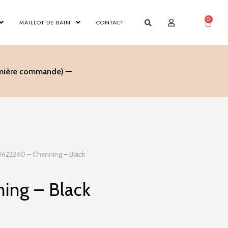
0
Panier
MAILLOT DE BAIN
CONTACT
remière commande) —
0622240 – Channing – Black
ing – Black