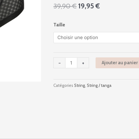
Le
Le
39,90
€
19,95
€
prix
prix
initial
actuel
quantité
Taille
était :
est :
de
39,90 €.
19,95 €.
0622240
-
Channing
-
-
+
Ajouter au panier
Black
Catégories
String
,
String / tanga