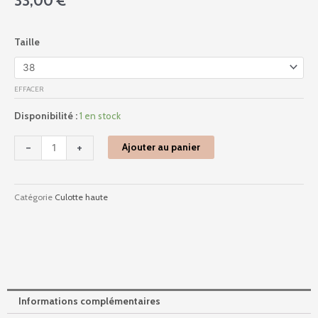
33,00
€
quantité
Taille
de
10216997
-
EFFACER
Amourette
Charm
Disponibilité :
1 en stock
-
Dusty
-
+
Ajouter au panier
Cedar
Catégorie
Culotte haute
Informations complémentaires