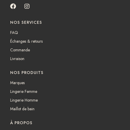
F
I
a
n
c
s
NOS SERVICES
e
t
b
a
FAQ
o
g
Échanges & retours
o
r
k
a
Commande
m
Livraison
NOS PRODUITS
Marques
Lingerie Femme
Lingerie Homme
Maillot de bain
À PROPOS