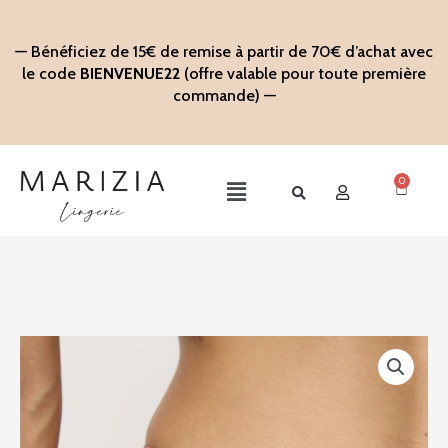
Aller
au
— Bénéficiez de 15€ de remise à partir de 70€ d’achat avec
contenu
le code
BIENVENUE22
(offre valable pour toute première
commande) —
0
Panier
Main
Menu