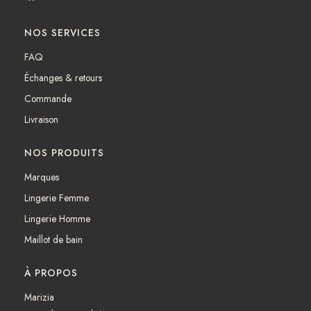
a
n
c
s
NOS SERVICES
e
t
b
a
FAQ
o
g
Échanges & retours
o
r
k
a
Commande
m
Livraison
NOS PRODUITS
Marques
Lingerie Femme
Lingerie Homme
Maillot de bain
À PROPOS
Marizia