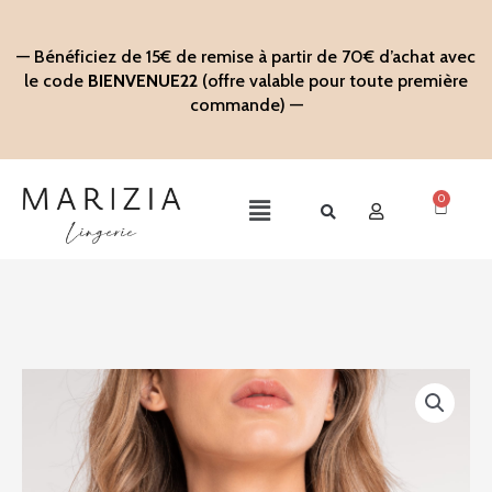
Aller
au
— Bénéficiez de 15€ de remise à partir de 70€ d’achat avec
contenu
le code
BIENVENUE22
(offre valable pour toute première
commande) —
0
Panier
Main
Menu