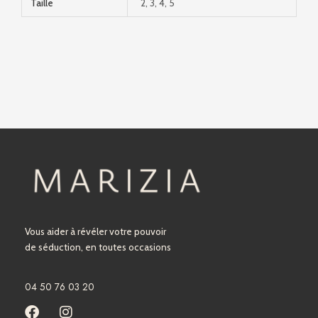
Taille
2, 3, 4, 5
Vous aider à révéler votre pouvoir
de séduction, en toutes occasions
04 50 76 03 20
F
I