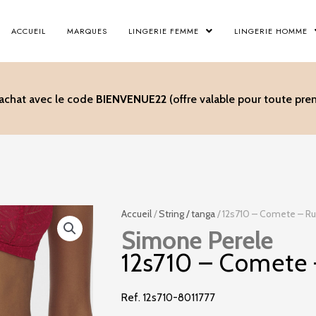
ACCUEIL
MARQUES
LINGERIE FEMME
LINGERIE HOMME
’achat avec le code
BIENVENUE22
(offre valable pour toute p
Accueil
/
String / tanga
/ 12s710 – Comete – Ru
Simone Perele
12s710 – Comete 
Ref. 12s710-8011777