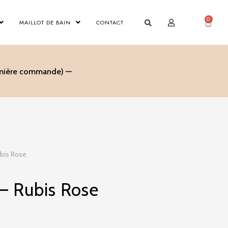
0
Panier
MAILLOT DE BAIN
CONTACT
remière commande) —
bis Rose
– Rubis Rose