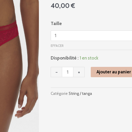
40,00
€
quantité
Taille
de
12s710
-
EFFACER
Comete
-
Disponibilité :
1 en stock
Rubis
Rose
-
+
Ajouter au panier
Catégorie
String / tanga