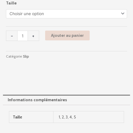
Taille
de
12s720
-
Comete
-
-
+
Ajouter au panier
Blanc
Catégorie
Slip
Informations complémentaires
Taille
1, 2, 3, 4, 5