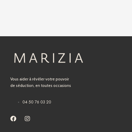
Vous aider à révéler votre pouvoir
de séduction, en toutes occasions
04 50 76 03 20
F
I
a
n
c
s