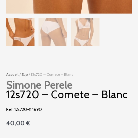
Accueil
/
Slip
/ 12s720 – Comete – Blanc
Simone Perele
12s720 – Comete – Blanc
Ref. 12s720-114690
40,00
€
quantité