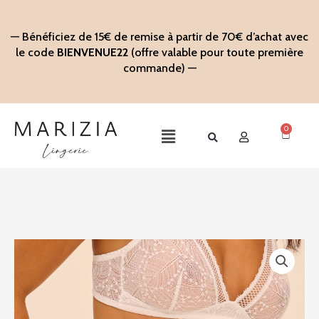
Aller
au
— Bénéficiez de 15€ de remise à partir de 70€ d’achat avec
contenu
le code
BIENVENUE22
(offre valable pour toute première
commande) —
0
Panier
Main
Menu