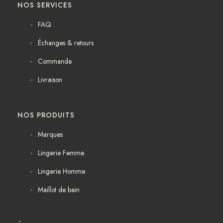
NOS SERVICES
e
t
b
a
FAQ
o
g
o
r
Échanges & retours
k
a
m
Commande
Livraison
NOS PRODUITS
Marques
Lingerie Femme
Lingerie Homme
Maillot de bain