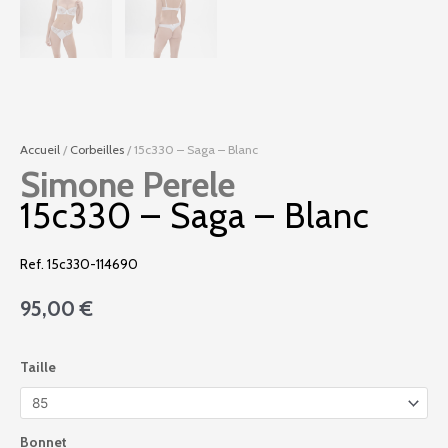
Accueil
/
Corbeilles
/ 15c330 – Saga – Blanc
Simone Perele
15c330 – Saga – Blanc
Ref. 15c330-114690
95,00
€
quantité
Taille
de
15c330
-
Saga
Bonnet