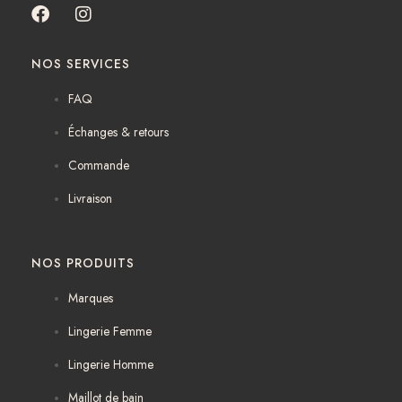
F
I
a
n
c
s
NOS SERVICES
e
t
b
a
FAQ
o
g
o
r
Échanges & retours
k
a
m
Commande
Livraison
NOS PRODUITS
Marques
Lingerie Femme
Lingerie Homme
Maillot de bain