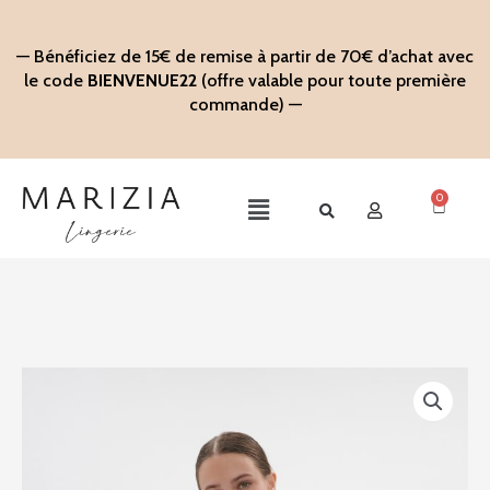
Aller
au
— Bénéficiez de 15€ de remise à partir de 70€ d’achat avec
contenu
le code
BIENVENUE22
(offre valable pour toute première
commande) —
0
Panier
Main
Menu