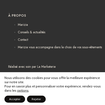
À PROPOS
Marizia
Conseils & actualités
Contact
Marizia vous accompagne dans le choix de vos sous-vêtements
Réalisé avec soin par
La Marketerie
Mentions légales
Nous utilisons des cookies pour vous offrir la meilleure expérience
sur notre site.
Pour en savoir plus et personnaliser votre expérience, rendez-vous
Politique de confidentialité
dans les
options
.
Conditions générales de vente
Accepter
Rejeter