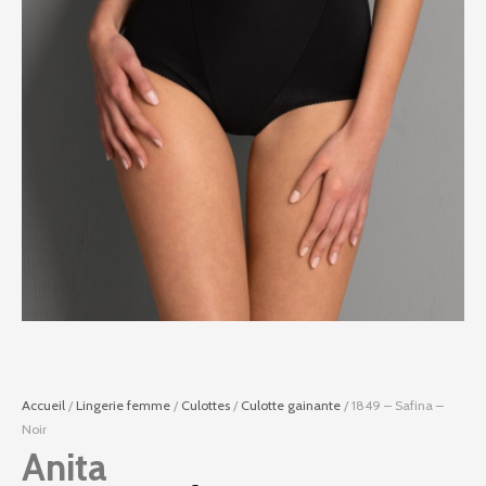
Accueil
/
Lingerie femme
/
Culottes
/
Culotte gainante
/ 1849 – Safina –
Noir
Anita