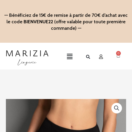
Aller
au
— Bénéficiez de 15€ de remise à partir de 70€ d’achat avec
contenu
le code
BIENVENUE22
(offre valable pour toute première
commande) —
0
Panier
Main
Menu