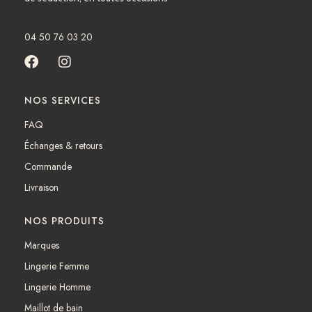
04 50 76 03 20
F
I
a
n
c
s
NOS SERVICES
e
t
b
a
FAQ
o
g
Échanges & retours
o
r
k
a
Commande
m
Livraison
NOS PRODUITS
Marques
Lingerie Femme
Lingerie Homme
Maillot de bain