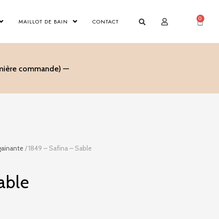
0
Panier
MAILLOT DE BAIN
CONTACT
remière commande) —
gainante
/ 1849 – Safina – Sable
able