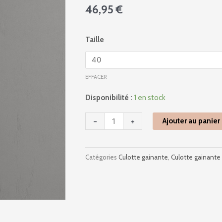
46,95
€
quantité
Taille
de
1849
-
EFFACER
Safina
-
Disponibilité :
1 en stock
Sable
-
+
Ajouter au panier
Catégories
Culotte gainante
,
Culotte gainante