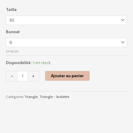
quantité
Taille
de
1a6350
-
Elsa
Bonnet
-
Bleu
Nuit
EFFACER
Disponibilité :
1 en stock
-
+
Ajouter au panier
Catégories
Triangle
,
Triangle - bralette