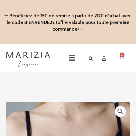
Aller
au
— Bénéficiez de 15€ de remise à partir de 70€ d’achat avec
contenu
le code
BIENVENUE22
(offre valable pour toute première
commande) —
0
Panier
Main
Menu