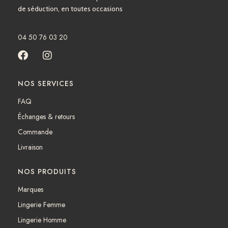
de séduction, en toutes occasions
04 50 76 03 20
F
I
a
n
c
s
NOS SERVICES
e
t
b
a
FAQ
o
g
Échanges & retours
o
r
k
a
Commande
m
Livraison
NOS PRODUITS
Marques
Lingerie Femme
Lingerie Homme