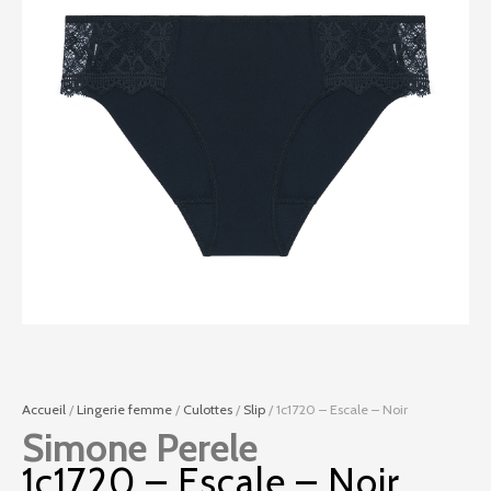
Accueil
/
Lingerie femme
/
Culottes
/
Slip
/ 1c1720 – Escale – Noir
Simone Perele
1c1720 – Escale – Noir