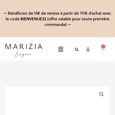
Aller
au
— Bénéficiez de 15€ de remise à partir de 70€ d’achat avec
contenu
le code
BIENVENUE22
(offre valable pour toute première
commande) —
0
Panier
Main
Menu