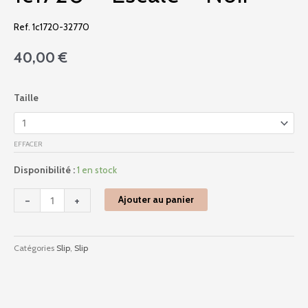
Ref. 1c1720-32770
40,00
€
quantité
Taille
de
1c1720
-
EFFACER
Escale
-
Disponibilité :
1 en stock
Noir
-
+
Ajouter au panier
Catégories
Slip
,
Slip