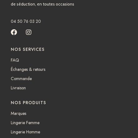
de séduction, en toutes occasions
04 50 76 03 20
F
I
a
n
c
s
NOS SERVICES
e
t
b
a
FAQ
o
g
Échanges & retours
o
r
k
a
Commande
m
Livraison
NOS PRODUITS
Marques
Lingerie Femme
Lingerie Homme