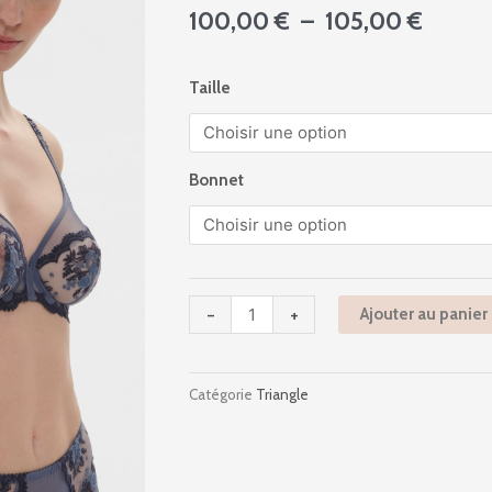
Plage
100,00
€
–
105,00
€
de
prix :
quantité
Taille
100,0
de
à
1e2319
105,0
-
Intrigue
Bonnet
-
Bleu
Cendre
-
+
Ajouter au panier
Catégorie
Triangle