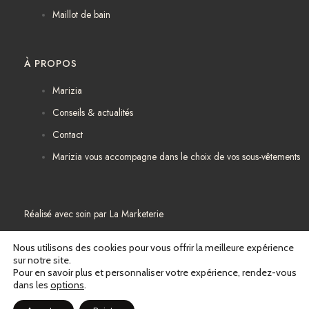
Maillot de bain
À PROPOS
Marizia
Conseils & actualités
Contact
Marizia vous accompagne dans le choix de vos sous-vêtements
Réalisé avec soin par
La Marketerie
Mentions légales
Nous utilisons des cookies pour vous offrir la meilleure expérience
sur notre site.
Pour en savoir plus et personnaliser votre expérience, rendez-vous
Politique de confidentialité
dans les
options
.
Conditions générales de vente