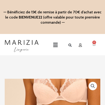
Aller
au
— Bénéficiez de 15€ de remise à partir de 70€ d’achat avec
contenu
le code
BIENVENUE22
(offre valable pour toute première
commande) —
0
Panier
Main
Menu