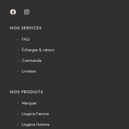
F
I
a
n
c
s
NOS SERVICES
e
t
b
a
FAQ
o
g
o
r
Échanges & retours
k
a
m
Commande
Livraison
NOS PRODUITS
Marques
Lingerie Femme
Lingerie Homme