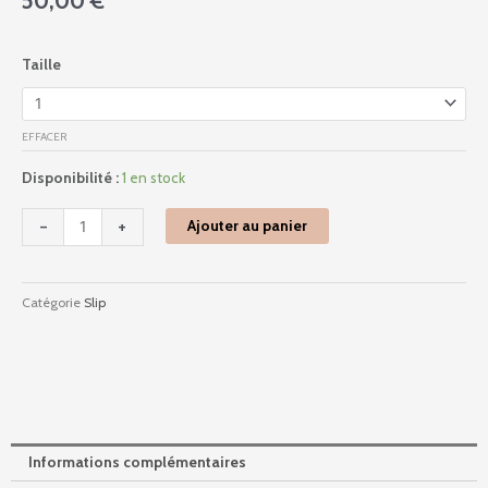
50,00
€
quantité
Taille
de
1e2720
-
EFFACER
Intrigue
-
Disponibilité :
1 en stock
Rose
Sakura
-
+
Ajouter au panier
Catégorie
Slip
Informations complémentaires