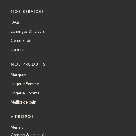
a
n
c
s
NOS SERVICES
e
t
b
a
FAQ
o
g
Échanges & retours
o
r
k
a
Commande
m
Livraison
NOS PRODUITS
Marques
Lingerie Femme
Lingerie Homme
Maillot de bain
À PROPOS
Marizia
Conseils & actualités