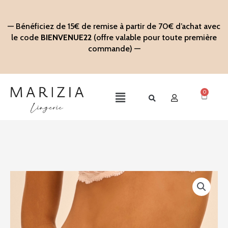
Aller
au
— Bénéficiez de 15€ de remise à partir de 70€ d’achat avec
contenu
le code
BIENVENUE22
(offre valable pour toute première
commande) —
0
Panier
Main
Menu