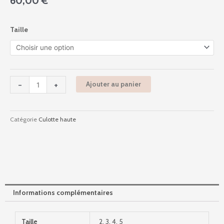
60,00
€
quantité
Taille
de
1e2770
-
Intrigue
-
-
+
Ajouter au panier
Rose
Sakura
Catégorie
Culotte haute
Informations complémentaires
Taille
2, 3, 4, 5