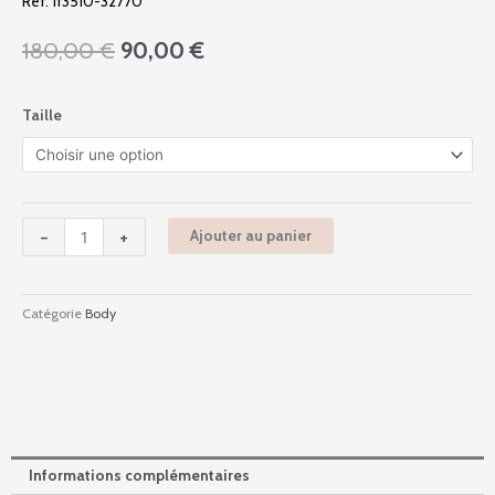
Ref. 1f3510-32770
Le
Le
180,00
€
90,00
€
prix
prix
initial
actuel
quantité
Taille
était :
est :
de
180,00 €.
90,00 €.
1f3510
-
Symphonie
-
-
+
Ajouter au panier
Noir
Catégorie
Body
Informations complémentaires