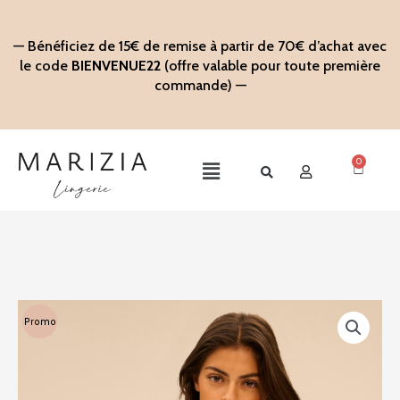
Aller
au
— Bénéficiez de 15€ de remise à partir de 70€ d’achat avec
contenu
le code
BIENVENUE22
(offre valable pour toute première
commande) —
0
Panier
Main
Menu
Promo