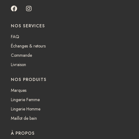
F
I
a
n
c
s
NOS SERVICES
e
t
b
a
FAQ
o
g
Échanges & retours
o
r
k
a
Commande
m
Livraison
NOS PRODUITS
Marques
Lingerie Femme
Lingerie Homme
Maillot de bain
À PROPOS