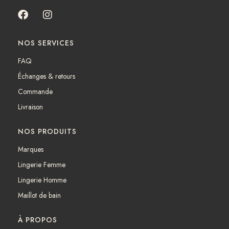
F
I
a
n
c
s
NOS SERVICES
e
t
b
a
FAQ
o
g
Échanges & retours
o
r
k
a
Commande
m
Livraison
NOS PRODUITS
Marques
Lingerie Femme
Lingerie Homme
Maillot de bain
À PROPOS