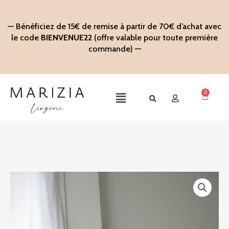
Aller
au
— Bénéficiez de 15€ de remise à partir de 70€ d’achat avec
contenu
le code
BIENVENUE22
(offre valable pour toute première
commande) —
0
Panier
Main
Menu