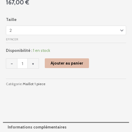
167,00
€
quantité
Taille
de
2520
-
EFFACER
Hobby
-
Disponibilité :
1 en stock
Coquelicot
-
+
Ajouter au panier
Catégorie
Maillot 1 piece
Informations complémentaires