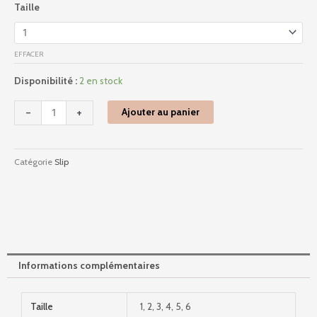
Taille
de
2b27
-
EFFACER
Vibes
-
Disponibilité :
2 en stock
Pearl
-
+
Ajouter au panier
Catégorie
Slip
Informations complémentaires
Taille
1, 2, 3, 4, 5, 6