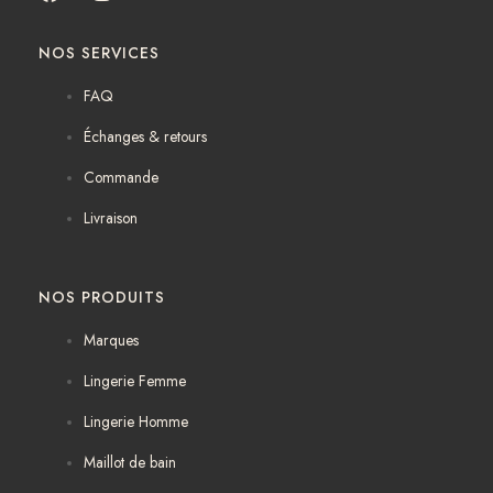
a
n
c
s
NOS SERVICES
e
t
b
a
FAQ
o
g
o
r
Échanges & retours
k
a
m
Commande
Livraison
NOS PRODUITS
Marques
Lingerie Femme
Lingerie Homme
Maillot de bain