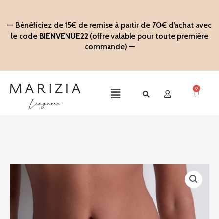
Aller
au
— Bénéficiez de 15€ de remise à partir de 70€ d’achat avec
contenu
le code
BIENVENUE22
(offre valable pour toute première
commande) —
0
Panier
Main
Menu