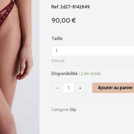
Ref. 2d27-8142849
90,00
€
quantité
Taille
de
2d27
-
EFFACER
Magnetic
Spell
Disponibilité :
2 en stock
-
Crimson
-
+
Ajouter au panier
Red
Catégorie
Slip