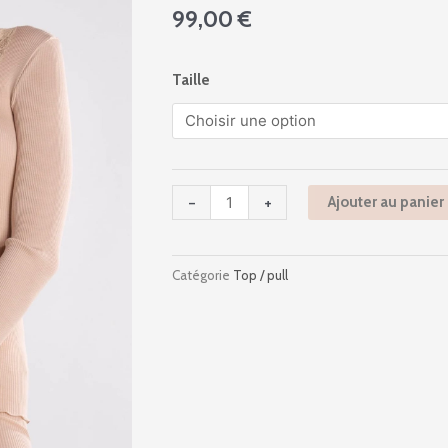
99,00
€
quantité
Taille
de
3416
-
Ah2024
-
-
+
Ajouter au panier
Beige
Catégorie
Top / pull