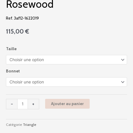
Rosewood
Ref. 3af12-1622019
115,00
€
quantité
Taille
de
3af12
-
Feeling
Bonnet
Myself
-
Rosewood
-
+
Ajouter au panier
Catégorie
Triangle