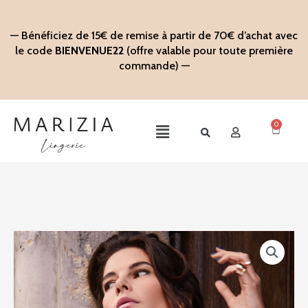
Aller
au
— Bénéficiez de 15€ de remise à partir de 70€ d’achat avec
contenu
le code
BIENVENUE22
(offre valable pour toute première
commande) —
0
Panier
Main
Menu