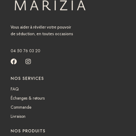
Vous aider à révéler votre pouvoir
de séduction, en toutes occasions
04 50 76 03 20
F
I
a
n
c
s
NOS SERVICES
e
t
b
a
FAQ
o
g
Échanges & retours
o
r
k
a
Commande
m
Livraison
NOS PRODUITS