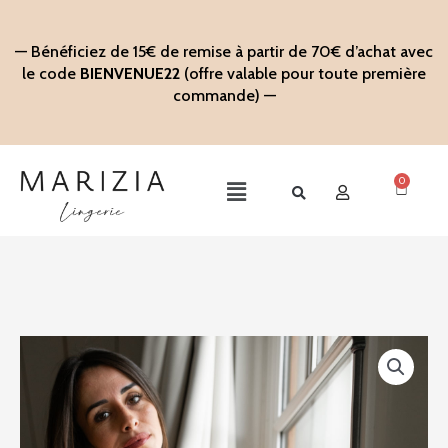
Aller
au
— Bénéficiez de 15€ de remise à partir de 70€ d’achat avec
contenu
le code
BIENVENUE22
(offre valable pour toute première
commande) —
0
Panier
Main
Menu