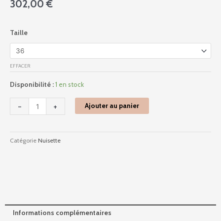
302,00
€
quantité
Taille
de
3duo0102
-
EFFACER
Ah2017
-
Disponibilité :
1 en stock
Violet
-
+
Ajouter au panier
Catégorie
Nuisette
Informations complémentaires