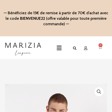
Aller
au
— Bénéficiez de 15€ de remise à partir de 70€ d’achat avec
contenu
le code
BIENVENUE22
(offre valable pour toute première
commande) —
0
Panier
Main
Menu