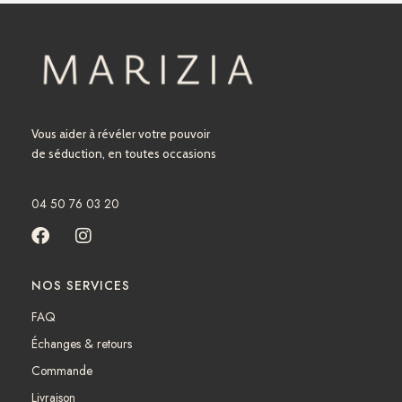
Vous aider à révéler votre pouvoir
de séduction, en toutes occasions
04 50 76 03 20
F
I
a
n
c
s
NOS SERVICES
e
t
b
a
FAQ
o
g
Échanges & retours
o
r
k
a
Commande
m
Livraison