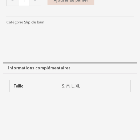
-
+
Ajouter au panier
Bleu
Catégorie
Slip de bain
Informations complémentaires
Taille
S, M, L, XL