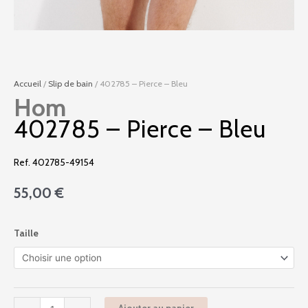
Accueil
/
Slip de bain
/ 402785 – Pierce – Bleu
Hom
402785 – Pierce – Bleu
Ref. 402785-49154
55,00
€
quantité
Taille
de
402785
-
Pierce
-