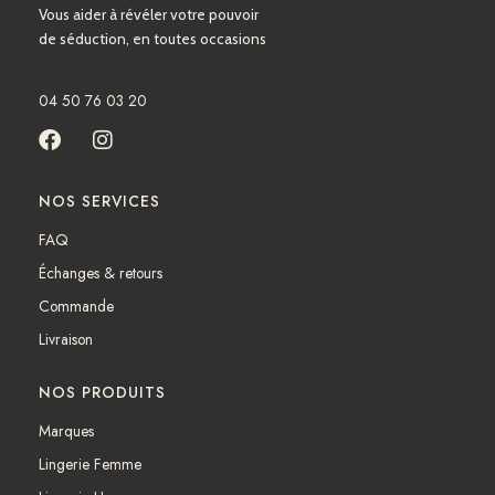
Vous aider à révéler votre pouvoir
de séduction, en toutes occasions
04 50 76 03 20
F
I
a
n
c
s
NOS SERVICES
e
t
b
a
FAQ
o
g
Échanges & retours
o
r
k
a
Commande
m
Livraison
NOS PRODUITS
Marques
Lingerie Femme