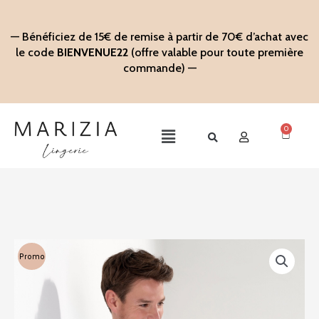
Aller
au
— Bénéficiez de 15€ de remise à partir de 70€ d’achat avec
contenu
le code
BIENVENUE22
(offre valable pour toute première
commande) —
0
Panier
Main
Menu
Promo