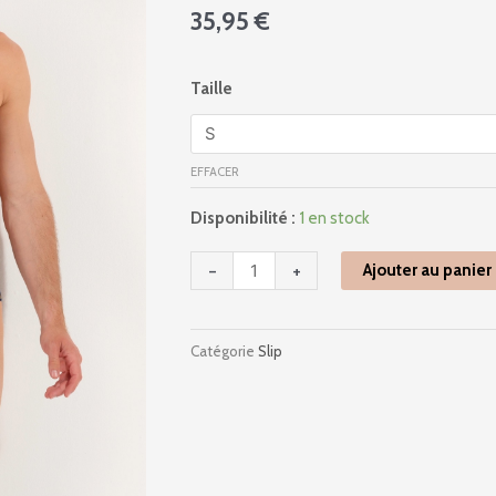
35,95
€
quantité
Taille
de
402971
-
EFFACER
California
-
Disponibilité :
1 en stock
Noir
Imprimé
-
+
Ajouter au panier
Catégorie
Slip