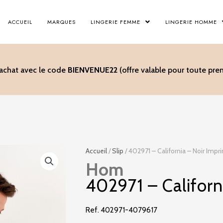
ACCUEIL
MARQUES
LINGERIE FEMME
LINGERIE HOMME
’achat avec le code
BIENVENUE22
(offre valable pour toute p
Accueil
/
Slip
/ 402971 – California – Noir Impr
Hom
402971 – Californ
Ref. 402971-4079617