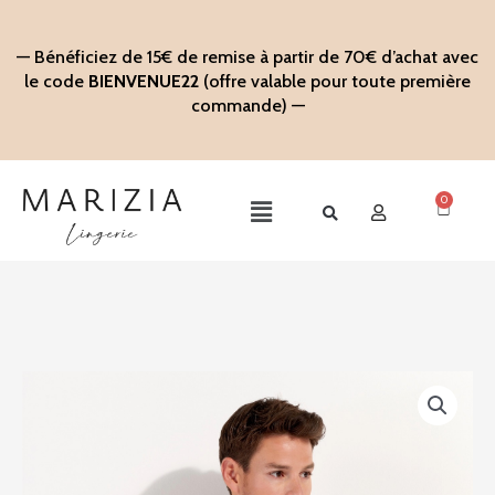
Aller
au
— Bénéficiez de 15€ de remise à partir de 70€ d’achat avec
contenu
le code
BIENVENUE22
(offre valable pour toute première
commande) —
0
Panier
Main
Menu