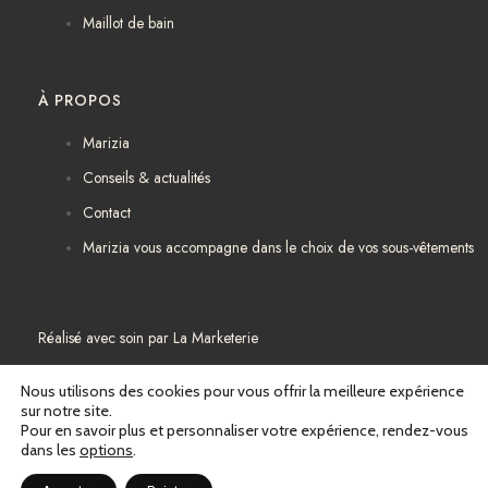
Maillot de bain
À PROPOS
Marizia
Conseils & actualités
Contact
Marizia vous accompagne dans le choix de vos sous-vêtements
Réalisé avec soin par
La Marketerie
Mentions légales
Nous utilisons des cookies pour vous offrir la meilleure expérience
sur notre site.
Pour en savoir plus et personnaliser votre expérience, rendez-vous
Politique de confidentialité
dans les
options
.
Conditions générales de vente