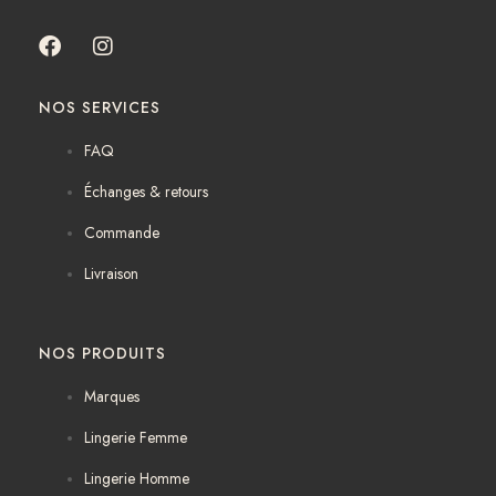
F
I
a
n
c
s
NOS SERVICES
e
t
b
a
FAQ
o
g
o
r
Échanges & retours
k
a
m
Commande
Livraison
NOS PRODUITS
Marques
Lingerie Femme
Lingerie Homme