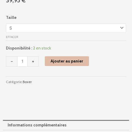
39,95
€
quantité
Taille
de
402972
-
EFFACER
Cactée
-
Disponibilité :
2 en stock
Noir
Imprimé
-
+
Ajouter au panier
Catégorie
Boxer
Informations complémentaires