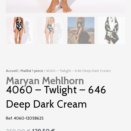
Accueil
/
Maillot 1 piece
/ 4060 – Twlight – 646 Deep Dark Cream
Maryan Mehlhorn
4060 – Twlight – 646
Deep Dark Cream
Ref. 4060-12058625
Le
Le