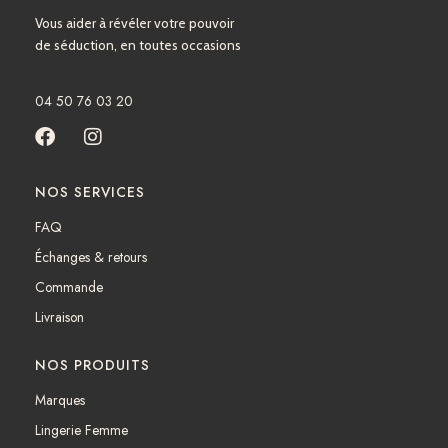
Vous aider à révéler votre pouvoir
de séduction, en toutes occasions
04 50 76 03 20
F
I
a
n
c
s
NOS SERVICES
e
t
b
a
FAQ
o
g
Échanges & retours
o
r
k
a
Commande
m
Livraison
NOS PRODUITS
Marques
Lingerie Femme