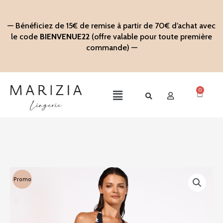
Aller
au
— Bénéficiez de 15€ de remise à partir de 70€ d’achat avec
contenu
le code
BIENVENUE22
(offre valable pour toute première
commande) —
0
Panier
Main
Menu
Promo