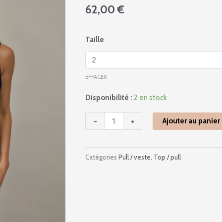
62,00
€
quantité
Taille
de
4247
-
EFFACER
Ah2020
-
Disponibilité :
2 en stock
Marine
-
+
Ajouter au panier
Catégories
Pull / veste
,
Top / pull