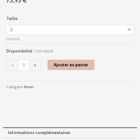
75,95
€
quantité
Taille
de
463028
-
EFFACER
Night
Universe
Disponibilité :
1 en stock
-
Noir
-
+
Ajouter au panier
Catégorie
Boxer
Informations complémentaires