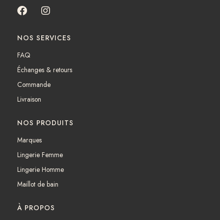
F
I
a
n
c
s
NOS SERVICES
e
t
b
a
FAQ
o
g
Échanges & retours
o
r
k
a
Commande
m
Livraison
NOS PRODUITS
Marques
Lingerie Femme
Lingerie Homme
Maillot de bain
À PROPOS