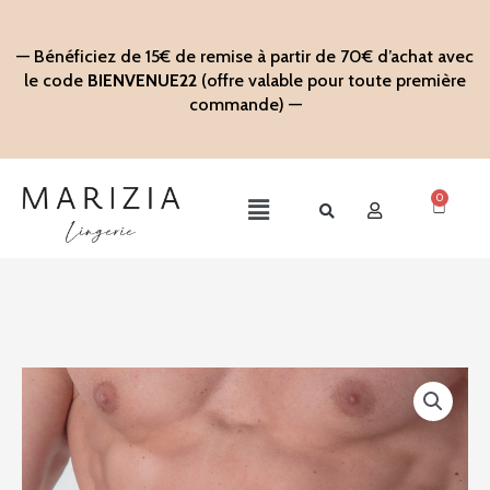
Aller
au
— Bénéficiez de 15€ de remise à partir de 70€ d’achat avec
contenu
le code
BIENVENUE22
(offre valable pour toute première
commande) —
0
Panier
Main
Menu