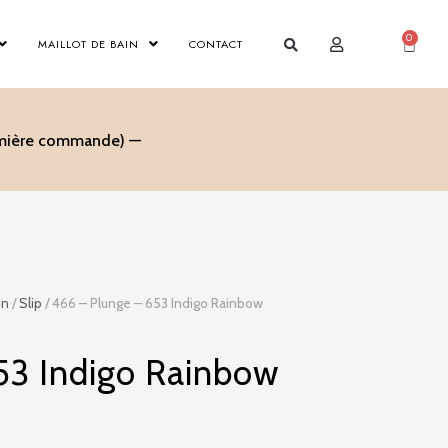
0
Panier
MAILLOT DE BAIN
CONTACT
remière commande) —
in
/
Slip
/ 466 – Plunge – 653 Indigo Rainbow
53 Indigo Rainbow