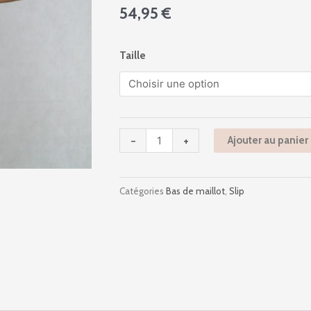
54,95
€
quantité
Taille
de
466
-
Plunge
-
-
+
Ajouter au panier
653
Indigo
Rainbow
Catégories
Bas de maillot
,
Slip