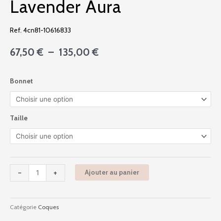
Lavender Aura
Ref. 4cn81-10616833
Plage
67,50
€
–
135,00
€
de
prix :
quantité
Bonnet
67,50 €
de
à
4cn81
135,00 €
-
Sound
Taille
Of
Heart
-
Lavender
-
+
Ajouter au panier
Aura
Catégorie
Coques