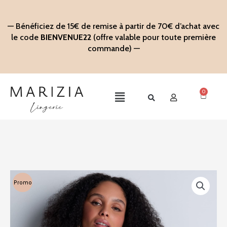
Aller
au
— Bénéficiez de 15€ de remise à partir de 70€ d’achat avec
contenu
le code
BIENVENUE22
(offre valable pour toute première
commande) —
0
Panier
Main
Menu
Promo