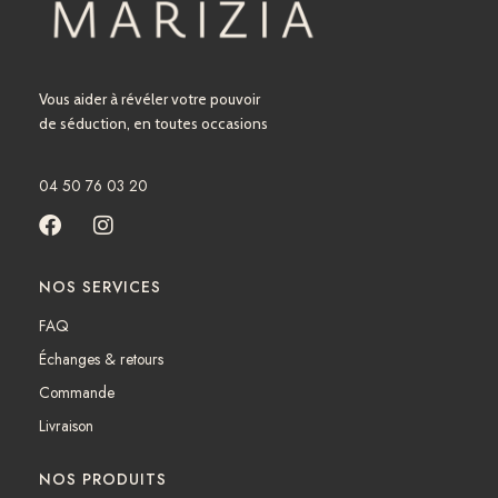
Vous aider à révéler votre pouvoir
de séduction, en toutes occasions
04 50 76 03 20
F
I
a
n
c
s
NOS SERVICES
e
t
b
a
FAQ
o
g
Échanges & retours
o
r
k
a
Commande
m
Livraison
NOS PRODUITS