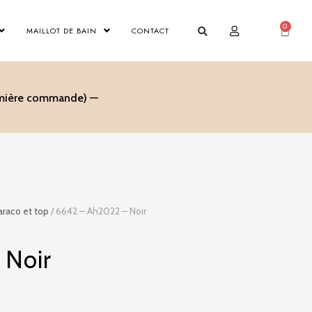
0
Panier
MAILLOT DE BAIN
CONTACT
remière commande) —
araco et top
/ 6642 – Ah2022 – Noir
 Noir