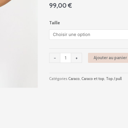
99,00
€
quantité
Taille
de
6642
-
Ah2022
-
-
+
Ajouter au panier
Noir
Catégories
Caraco
,
Caraco et top
,
Top / pull