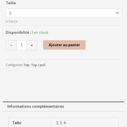
Taille
de
6778
-
EFFACER
Pe2023
-
Disponibilité :
1 en stock
Bleu
-
+
Ajouter au panier
Catégories
Top
,
Top / pull
Informations complémentaires
Taille
2, 3, 4