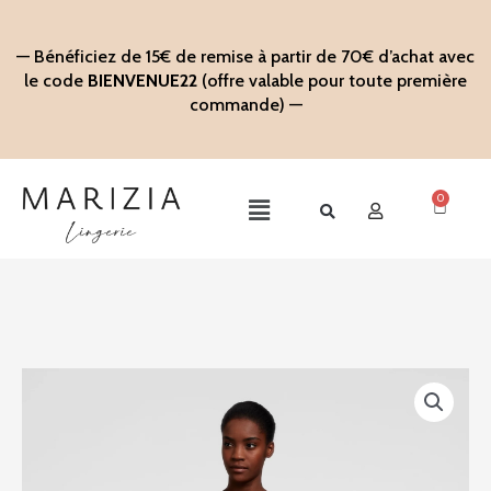
Aller
au
— Bénéficiez de 15€ de remise à partir de 70€ d’achat avec
contenu
le code
BIENVENUE22
(offre valable pour toute première
commande) —
0
Panier
Main
Menu