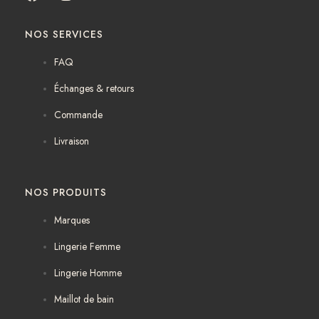
a
n
c
s
NOS SERVICES
e
t
b
a
FAQ
o
g
o
r
Échanges & retours
k
a
m
Commande
Livraison
NOS PRODUITS
Marques
Lingerie Femme
Lingerie Homme
Maillot de bain