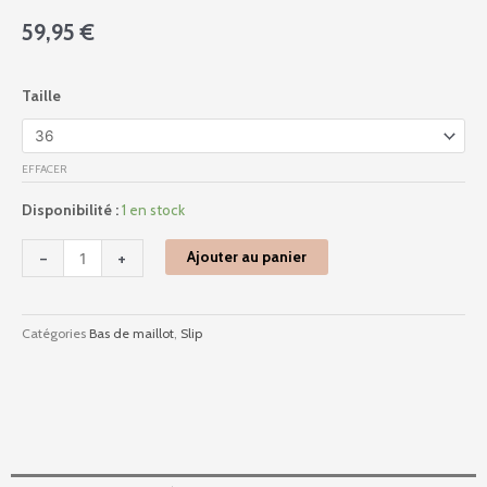
59,95
€
quantité
Taille
de
719
-
EFFACER
Harmony
-
Disponibilité :
1 en stock
616
Raspberry
-
+
Ajouter au panier
Catégories
Bas de maillot
,
Slip