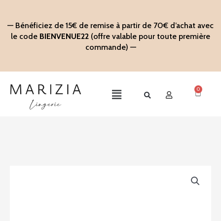
Aller
au
— Bénéficiez de 15€ de remise à partir de 70€ d’achat avec
contenu
le code
BIENVENUE22
(offre valable pour toute première
commande) —
0
Panier
Main
Menu