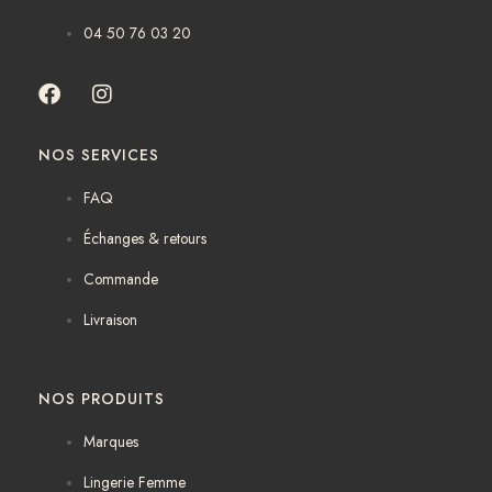
04 50 76 03 20
F
I
a
n
c
s
NOS SERVICES
e
t
b
a
FAQ
o
g
o
r
Échanges & retours
k
a
m
Commande
Livraison
NOS PRODUITS
Marques
Lingerie Femme