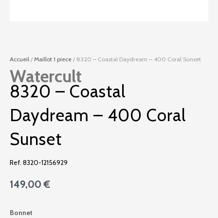
Accueil
/
Maillot 1 piece
/ 8320 – Coastal Daydream – 400 Coral Sunset
Watercult
8320 – Coastal
Daydream – 400 Coral
Sunset
Ref. 8320-12156929
149,00
€
quantité
Bonnet
de