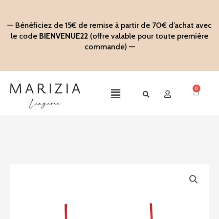
Aller
au
— Bénéficiez de 15€ de remise à partir de 70€ d’achat avec
contenu
le code
BIENVENUE22
(offre valable pour toute première
commande) —
0
Panier
Main
Menu