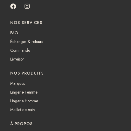
F
I
a
n
c
s
NOS SERVICES
e
t
b
a
FAQ
o
g
Échanges & retours
o
r
k
a
Commande
m
Livraison
NOS PRODUITS
Marques
Lingerie Femme
Lingerie Homme
Maillot de bain
À PROPOS