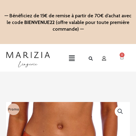
Aller
au
— Bénéficiez de 15€ de remise à partir de 70€ d’achat avec
contenu
le code
BIENVENUE22
(offre valable pour toute première
commande) —
0
Panier
Main
Menu
Promo