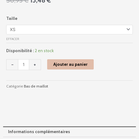
30,95
€
15,48
€
prix
prix
initial
actuel
quantité
Taille
était :
est :
de
30,95 €.
15,48 €.
As206170
-
EFFACER
Arizona
Waves
Disponibilité :
2 en stock
-
Golden
-
+
Ajouter au panier
Hour
Catégorie
Bas de maillot
Informations complémentaires