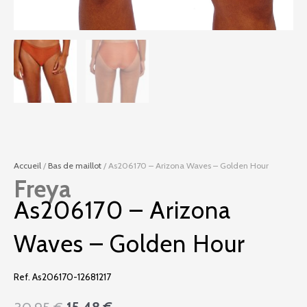
Accueil
/
Bas de maillot
/ As206170 – Arizona Waves – Golden Hour
Freya
As206170 – Arizona
Waves – Golden Hour
Ref. As206170-12681217
Le
Le