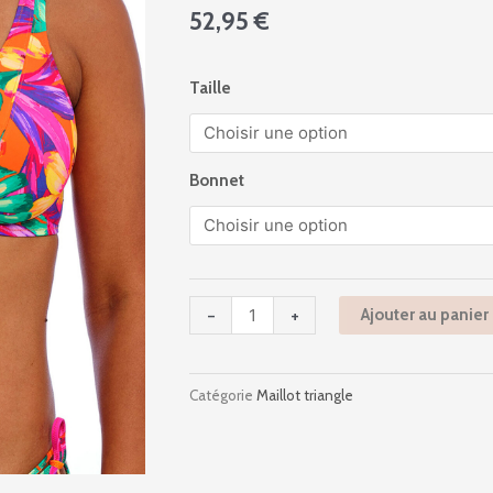
52,95
€
quantité
Taille
de
As206213
-
Sun
Bonnet
Haze
-
Mandarin
-
+
Ajouter au panier
Catégorie
Maillot triangle