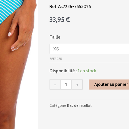
Ref. As7236-7553025
33,95
€
quantité
Taille
de
As7236
-
EFFACER
Jewel
Cove
Disponibilité :
1 en stock
-
Striped
-
+
Ajouter au panier
Turquoise
Catégorie
Bas de maillot